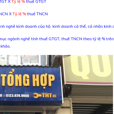
GTGT X
Tỷ lệ %
thuế GTGT
 TNCN X
Tỷ lệ %
thuế TNCN
ành nghề kinh doanh của hộ kinh doanh cá thể, cá nhân kinh 
mục ngành nghề tính thuế GTGT, thuế TNCN theo tỷ lệ % trê
 khảo.