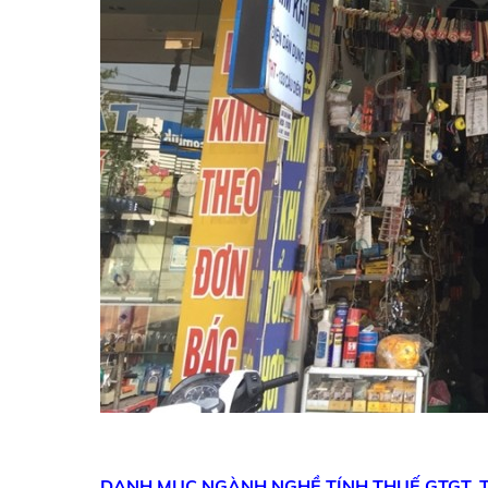
DANH MỤC NGÀNH NGHỀ
TÍNH THUẾ GTGT,