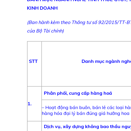
KINH DOANH
(Ban hành kèm theo Thông tư số
92
/201
5
/TT-B
của Bộ Tài chính)
STT
Danh mục ngành ngh
Phân phối, cung cấp hàng hoá
1
.
– Hoạt động bán buôn, bán lẻ các loại hàn
hàng hóa đại lý bán đúng giá hưởng hoa 
Dịch vụ, xây dựng không bao thầu nguy