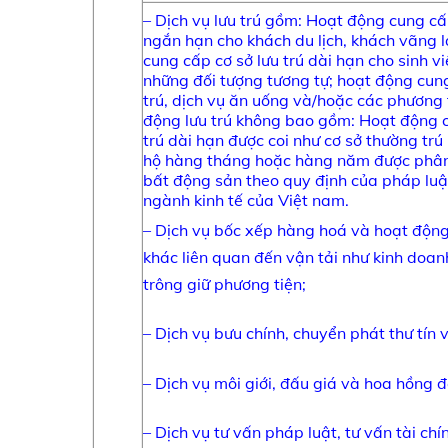
– Dịch vụ lưu trú gồm: Hoạt động cung cấp
ngắn hạn cho khách du lịch, khách vãng l
cung cấp cơ sở lưu trú dài hạn cho sinh v
những đối tượng tương tự; hoạt động cung
trú, dịch vụ ăn uống và/hoặc các phương t
động lưu trú không bao gồm: Hoạt động c
trú dài hạn được coi như cơ sở thường trú
hộ hàng tháng hoặc hàng năm được phân
bất động sản theo quy định của pháp luậ
ngành kinh tế của Việt nam.
– Dịch vụ bốc xếp hàng hoá và hoạt động 
khác liên quan đến vận tải như kinh doan
trông giữ phương tiện;
– Dịch vụ bưu chính, chuyển phát thư tín 
– Dịch vụ môi giới, đấu giá và hoa hồng đạ
– Dịch vụ tư vấn pháp luật, tư vấn tài chí