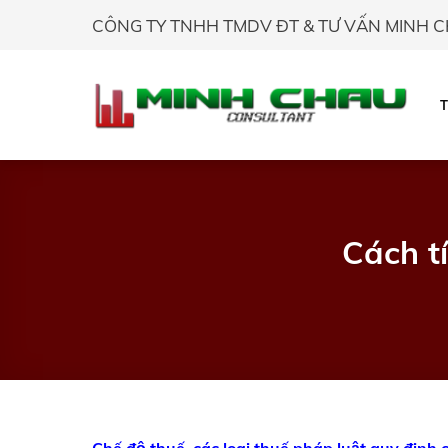
Skip
CÔNG TY TNHH TMDV ĐT & TƯ VẤN MINH 
to
content
Cách t