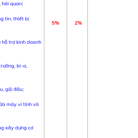
, hải quan;
 tin, thiết bị
5%
2%
ụ hỗ trợ kinh doanh
rường, bi-a,
u, gội đầu;
ữa máy vi tính và
ông xây dựng cơ