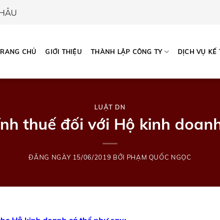
CHÂU
TRANG CHỦ
GIỚI THIỆU
THÀNH LẬP CÔNG TY
DỊCH VỤ KẾ
LUẬT DN
ính thuế đối với Hộ kinh doanh
ĐĂNG NGÀY
15/06/2019
BỞI
PHẠM QUỐC NGỌC