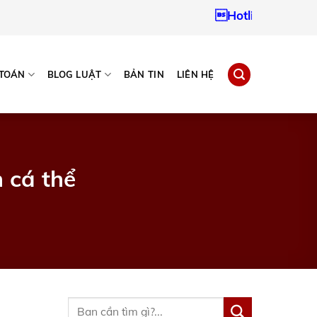
Hotline:
0937967242
 TOÁN
BLOG LUẬT
BẢN TIN
LIÊN HỆ
 cá thể