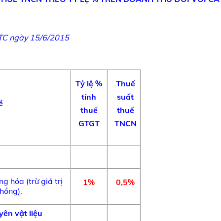
TC ngày
15/6/2015
Tỷ lệ %
Thuế
tính
suất
ề
thuế
thuế
GTGT
TNCN
g hóa (trừ giá trị
1%
0,5%
hồng).
ên vật liệu