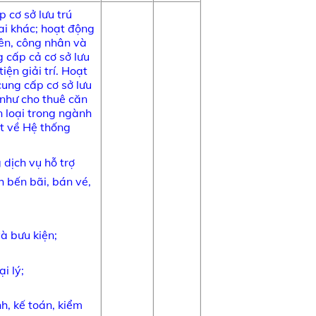
 cơ sở lưu trú
ai khác; hoạt động
iên, công nhân và
 cấp cả cơ sở lưu
iện giải trí. Hoạt
ung cấp cơ sở lưu
 như cho thuê căn
 loại trong ngành
t về Hệ thống
dịch vụ hỗ trợ
h bến bãi, bán vé,
và bưu kiện;
i lý;
nh, kế toán, kiểm