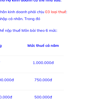
h cho Hộ kinh doanh cá thể như sau:
nhân kinh doanh phải chịu
03 loại thuế
:
 nhập cá nhân. Trong đó
hể nộp thuế Môn bài theo 6 mức:
g
Mức thuế cả năm
đ
1.000.000đ
00.000đ
750.000đ
00.000đ
500.000đ