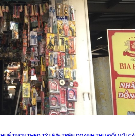
 THUẾ
TNCN THEO TỶ LỆ % TRÊN DOANH THU
ĐỐI VỚI CÁ