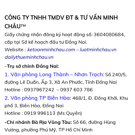
CÔNG TY TNHH TMDV ĐT & TƯ VẤN MINH
CHÂU
™
Giấy chứng nhận đăng ký hoạt động số: 3604080684,
cấp tại Sở kế hoạch đầu tư Đồng Nai.
Website :
ketoanminhchau.com
–
luatminhchau.vn
dailythueminhchau.vn
–
Trụ sở chính Đồng Nai:
1. Văn phòng Long Thành – Nhơn Trạch
:
Số 240/5,
đường Lê Duẩn, Ấp 3, Xã An Phước, Tỉnh Đồng Nai
Hotline : 0937967242 – 0937 603 786
2. Văn phòng TP Biên Hòa
:
468/1, Đ. Đồng Khởi, Khu
phố 3, Biên Hòa, Đồng Nai
Hotline : 0919 996113 (Ms Quyên)
-Chi nhánh Bà Rịa Vũng Tàu:
Số 66, đường Hùng
Vương, phường Phú Mỹ, TP Hồ Chí Minh