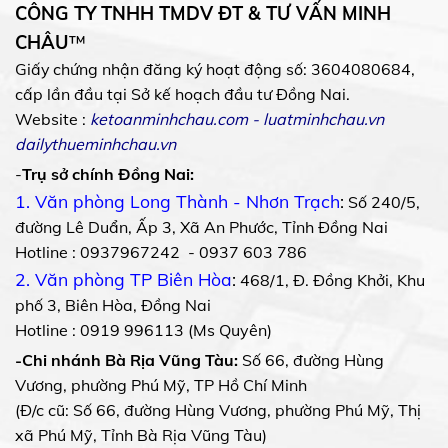
CÔNG TY TNHH TMDV ĐT & TƯ VẤN MINH
CHÂU
™
Giấy chứng nhận đăng ký hoạt động số: 3604080684,
cấp lần đầu tại Sở kế hoạch đầu tư Đồng Nai.
Website :
ketoanminhchau.com
-
luatminhchau.vn
dailythueminhchau.vn
-
Trụ sở chính Đồng Nai:
1. Văn phòng Long Thành - Nhơn Trạch
:
Số 240/5,
đường Lê Duẩn, Ấp 3, Xã An Phước, Tỉnh Đồng Nai
Hotline : 0937967242 - 0937 603 786
2. Văn phòng TP Biên Hòa
:
468/1, Đ. Đồng Khởi, Khu
phố 3, Biên Hòa, Đồng Nai
Hotline : 0919 996113 (Ms Quyên)
-Chi nhánh Bà Rịa Vũng Tàu:
Số 66, đường Hùng
Vương, phường Phú Mỹ, TP Hồ Chí Minh
(Đ/c cũ: Số 66, đường Hùng Vương, phường Phú Mỹ, Thị
xã Phú Mỹ, Tỉnh Bà Rịa Vũng Tàu)