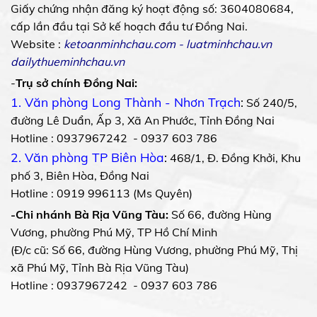
Giấy chứng nhận đăng ký hoạt động số: 3604080684,
cấp lần đầu tại Sở kế hoạch đầu tư Đồng Nai.
Website :
ketoanminhchau.com
-
luatminhchau.vn
dailythueminhchau.vn
-
Trụ sở chính Đồng Nai:
1. Văn phòng Long Thành - Nhơn Trạch
:
Số 240/5,
đường Lê Duẩn, Ấp 3, Xã An Phước, Tỉnh Đồng Nai
Hotline : 0937967242 - 0937 603 786
2. Văn phòng TP Biên Hòa
:
468/1, Đ. Đồng Khởi, Khu
phố 3, Biên Hòa, Đồng Nai
Hotline : 0919 996113 (Ms Quyên)
-Chi nhánh Bà Rịa Vũng Tàu:
Số 66, đường Hùng
Vương, phường Phú Mỹ, TP Hồ Chí Minh
(Đ/c cũ: Số 66, đường Hùng Vương, phường Phú Mỹ, Thị
xã Phú Mỹ, Tỉnh Bà Rịa Vũng Tàu)
Hotline : 0937967242 - 0937 603 786