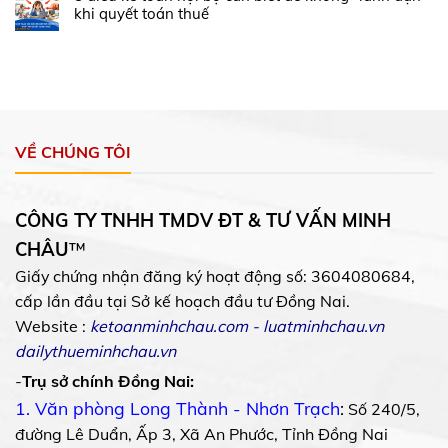
khi quyết toán thuế
VỀ CHÚNG TÔI
CÔNG TY TNHH TMDV ĐT & TƯ VẤN MINH
CHÂU
™
Giấy chứng nhận đăng ký hoạt động số: 3604080684,
cấp lần đầu tại Sở kế hoạch đầu tư Đồng Nai.
Website :
ketoanminhchau.com
-
luatminhchau.vn
dailythueminhchau.vn
-
Trụ sở chính Đồng Nai:
1. Văn phòng Long Thành - Nhơn Trạch
:
Số 240/5,
đường Lê Duẩn, Ấp 3, Xã An Phước, Tỉnh Đồng Nai