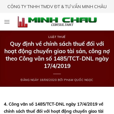
Skip
CÔNG TY TNHH TMDV ĐT & TƯ VẤN MINH CHÂU
to
content
LUẬT THUẾ
Quy định về chính sách thuế đối với
hoạt động chuyển giao tài sản, công nợ
theo Công văn số 1485/TCT-DNL ngày
17/4/2019
ĐĂNG NGÀY
18/06/2020
BỞI
PHẠM QUỐC NGỌC
4. Công văn số 1485/TCT-DNL ngày 17/4/2019 về
chính sách thuế đối với hoạt động chuyển giao tài