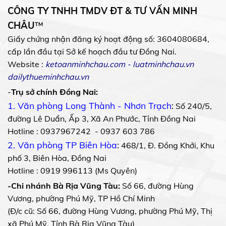
CÔNG TY TNHH TMDV ĐT & TƯ VẤN MINH
CHÂU
™
Giấy chứng nhận đăng ký hoạt động số: 3604080684,
cấp lần đầu tại Sở kế hoạch đầu tư Đồng Nai.
Website :
ketoanminhchau.com
-
luatminhchau.vn
dailythueminhchau.vn
-
Trụ sở chính Đồng Nai:
1. Văn phòng Long Thành - Nhơn Trạch
:
Số 240/5,
đường Lê Duẩn, Ấp 3, Xã An Phước, Tỉnh Đồng Nai
Hotline : 0937967242 - 0937 603 786
2. Văn phòng TP Biên Hòa
:
468/1, Đ. Đồng Khởi, Khu
phố 3, Biên Hòa, Đồng Nai
Hotline : 0919 996113 (Ms Quyên)
-Chi nhánh Bà Rịa Vũng Tàu:
Số 66, đường Hùng
Vương, phường Phú Mỹ, TP Hồ Chí Minh
(Đ/c cũ: Số 66, đường Hùng Vương, phường Phú Mỹ, Thị
xã Phú Mỹ, Tỉnh Bà Rịa Vũng Tàu)