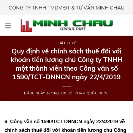
Skip
CÔNG TY TNHH TMDV ĐT & TƯ VẤN MINH CHÂU
to
content
LUẬT THUẾ
Quy định về chính sách thuế đối với
khoản tiền lương chủ Công ty TNHH
một thành viên theo Công văn số
1590/TCT-DNNCN ngày 22/4/2019
ĐĂNG NGÀY
18/06/2020
BỞI
PHẠM QUỐC NGỌC
6. Công văn số 1590/TCT-DNNCN ngày 22/4/2019 về
chính sách thuế đối với khoản tiền lương chủ Công