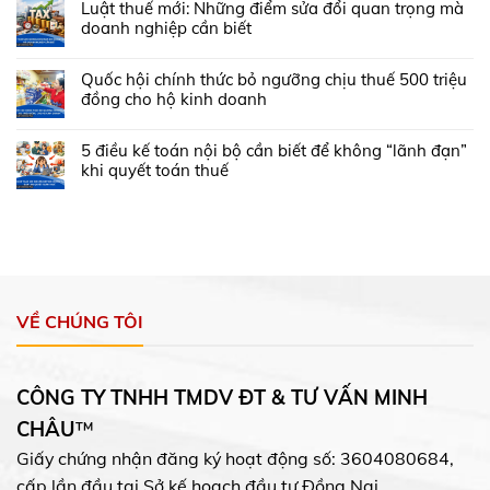
Luật thuế mới: Những điểm sửa đổi quan trọng mà
doanh nghiệp cần biết
Quốc hội chính thức bỏ ngưỡng chịu thuế 500 triệu
đồng cho hộ kinh doanh
5 điều kế toán nội bộ cần biết để không “lãnh đạn”
khi quyết toán thuế
VỀ CHÚNG TÔI
CÔNG TY TNHH TMDV ĐT & TƯ VẤN MINH
CHÂU
™
Giấy chứng nhận đăng ký hoạt động số: 3604080684,
cấp lần đầu tại Sở kế hoạch đầu tư Đồng Nai.