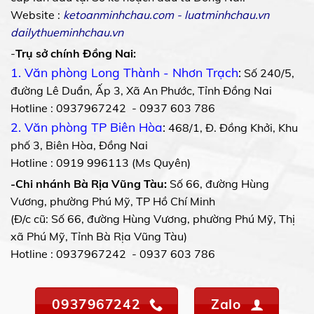
Website :
ketoanminhchau.com
-
luatminhchau.vn
dailythueminhchau.vn
-
Trụ sở chính Đồng Nai:
1. Văn phòng Long Thành - Nhơn Trạch
:
Số 240/5,
đường Lê Duẩn, Ấp 3, Xã An Phước, Tỉnh Đồng Nai
Hotline : 0937967242 - 0937 603 786
2. Văn phòng TP Biên Hòa
:
468/1, Đ. Đồng Khởi, Khu
phố 3, Biên Hòa, Đồng Nai
Hotline : 0919 996113 (Ms Quyên)
-Chi nhánh Bà Rịa Vũng Tàu:
Số 66, đường Hùng
Vương, phường Phú Mỹ, TP Hồ Chí Minh
(Đ/c cũ: Số 66, đường Hùng Vương, phường Phú Mỹ, Thị
xã Phú Mỹ, Tỉnh Bà Rịa Vũng Tàu)
Hotline : 0937967242 - 0937 603 786
0937967242
Zalo