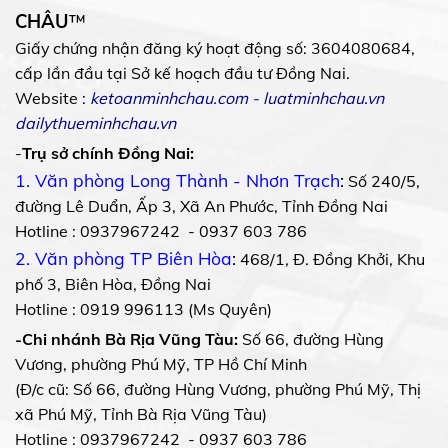
CHÂU
™
Giấy chứng nhận đăng ký hoạt động số: 3604080684,
cấp lần đầu tại Sở kế hoạch đầu tư Đồng Nai.
Website :
ketoanminhchau.com
-
luatminhchau.vn
dailythueminhchau.vn
-
Trụ sở chính Đồng Nai:
1. Văn phòng Long Thành - Nhơn Trạch
:
Số 240/5,
đường Lê Duẩn, Ấp 3, Xã An Phước, Tỉnh Đồng Nai
Hotline : 0937967242 - 0937 603 786
2. Văn phòng TP Biên Hòa
:
468/1, Đ. Đồng Khởi, Khu
phố 3, Biên Hòa, Đồng Nai
Hotline : 0919 996113 (Ms Quyên)
-Chi nhánh Bà Rịa Vũng Tàu:
Số 66, đường Hùng
Vương, phường Phú Mỹ, TP Hồ Chí Minh
(Đ/c cũ: Số 66, đường Hùng Vương, phường Phú Mỹ, Thị
xã Phú Mỹ, Tỉnh Bà Rịa Vũng Tàu)
Hotline : 0937967242 - 0937 603 786