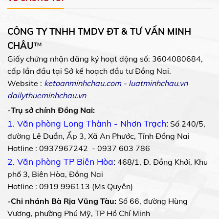
CÔNG TY TNHH TMDV ĐT & TƯ VẤN MINH
CHÂU
™
Giấy chứng nhận đăng ký hoạt động số: 3604080684,
cấp lần đầu tại Sở kế hoạch đầu tư Đồng Nai.
Website :
ketoanminhchau.com
-
luatminhchau.vn
dailythueminhchau.vn
-
Trụ sở chính Đồng Nai:
1. Văn phòng Long Thành - Nhơn Trạch
:
Số 240/5,
đường Lê Duẩn, Ấp 3, Xã An Phước, Tỉnh Đồng Nai
Hotline : 0937967242 - 0937 603 786
2. Văn phòng TP Biên Hòa
:
468/1, Đ. Đồng Khởi, Khu
phố 3, Biên Hòa, Đồng Nai
Hotline : 0919 996113 (Ms Quyên)
-Chi nhánh Bà Rịa Vũng Tàu:
Số 66, đường Hùng
Vương, phường Phú Mỹ, TP Hồ Chí Minh