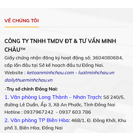
VỀ CHÚNG TÔI
CÔNG TY TNHH TMDV ĐT & TƯ VẤN MINH
CHÂU
™
Giấy chứng nhận đăng ký hoạt động số: 3604080684,
cấp lần đầu tại Sở kế hoạch đầu tư Đồng Nai.
Website :
ketoanminhchau.com
-
luatminhchau.vn
dailythueminhchau.vn
-
Trụ sở chính Đồng Nai:
1. Văn phòng Long Thành - Nhơn Trạch
:
Số 240/5,
đường Lê Duẩn, Ấp 3, Xã An Phước, Tỉnh Đồng Nai
Hotline : 0937967242 - 0937 603 786
2. Văn phòng TP Biên Hòa
:
468/1, Đ. Đồng Khởi, Khu
phố 3, Biên Hòa, Đồng Nai