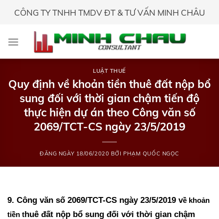
Skip
CÔNG TY TNHH TMDV ĐT & TƯ VẤN MINH CHÂU
to
content
LUẬT THUẾ
Quy định về khoản tiền thuê đất nộp bổ
sung đối với thời gian chậm tiến độ
thực hiện dự án theo Công văn số
2069/TCT-CS ngày 23/5/2019
ĐĂNG NGÀY
18/06/2020
BỞI
PHẠM QUỐC NGỌC
9. Công văn số 2069/TCT-CS ngày 23/5/2019 v
ề khoản
huê đất nộp bổ sung đối với thời gian chậm
tiền t