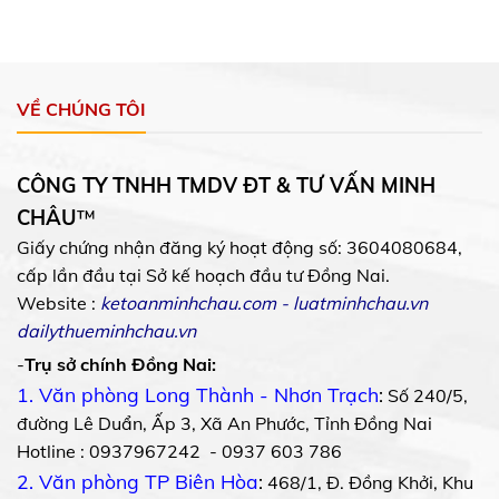
VỀ CHÚNG TÔI
CÔNG TY TNHH TMDV ĐT & TƯ VẤN MINH
CHÂU
™
Giấy chứng nhận đăng ký hoạt động số: 3604080684,
cấp lần đầu tại Sở kế hoạch đầu tư Đồng Nai.
Website :
ketoanminhchau.com
-
luatminhchau.vn
dailythueminhchau.vn
-
Trụ sở chính Đồng Nai:
1. Văn phòng Long Thành - Nhơn Trạch
:
Số 240/5,
đường Lê Duẩn, Ấp 3, Xã An Phước, Tỉnh Đồng Nai
Hotline : 0937967242 - 0937 603 786
2. Văn phòng TP Biên Hòa
:
468/1, Đ. Đồng Khởi, Khu