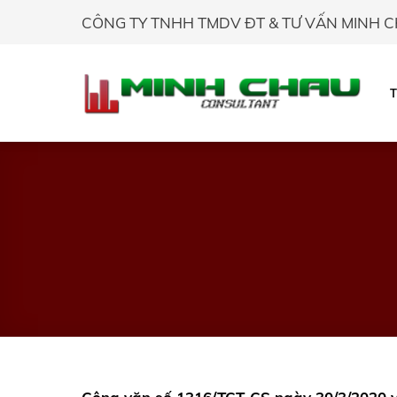
Skip
CÔNG TY TNHH TMDV ĐT & TƯ VẤN MINH 
to
content