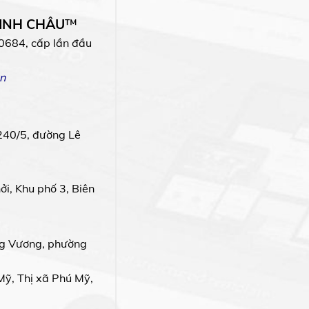
MINH CHÂU
™
0684, cấp lần đầu
n
240/5, đường Lê
i, Khu phố 3, Biên
g Vương, phường
Mỹ, Thị xã Phú Mỹ,