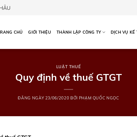
CHÂU
TRANG CHỦ
GIỚI THIỆU
THÀNH LẬP CÔNG TY
DỊCH VỤ KẾ
LUẬT THUẾ
Quy định về thuế GTGT
ĐĂNG NGÀY
23/06/2020
BỞI
PHẠM QUỐC NGỌC