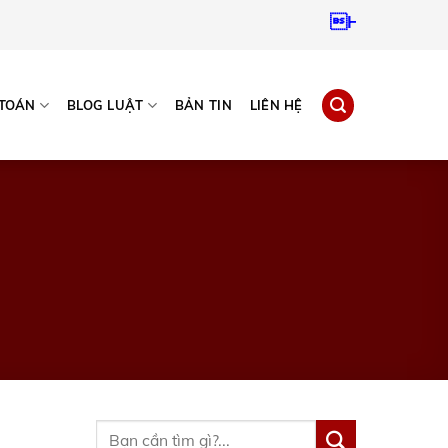
Hotline:
0937967
 TOÁN
BLOG LUẬT
BẢN TIN
LIÊN HỆ