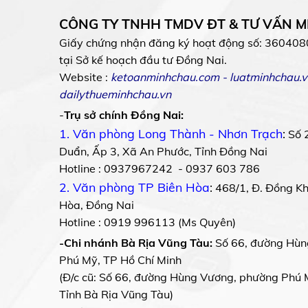
CÔNG TY TNHH TMDV ĐT & TƯ VẤN 
Giấy chứng nhận đăng ký hoạt động số: 360408
tại Sở kế hoạch đầu tư Đồng Nai.
Website :
ketoanminhchau.com
-
luatminhchau.v
dailythueminhchau.vn
-
Trụ sở chính Đồng Nai:
1. Văn phòng Long Thành - Nhơn Trạch
:
Số 
Duẩn, Ấp 3, Xã An Phước, Tỉnh Đồng Nai
Hotline : 0937967242 - 0937 603 786
2. Văn phòng TP Biên Hòa
:
468/1, Đ. Đồng Khở
Hòa, Đồng Nai
Hotline : 0919 996113 (Ms Quyên)
-Chi nhánh Bà Rịa Vũng Tàu:
Số 66, đường Hùn
Phú Mỹ, TP Hồ Chí Minh
(Đ/c cũ: Số 66, đường Hùng Vương, phường Phú 
Tỉnh Bà Rịa Vũng Tàu)