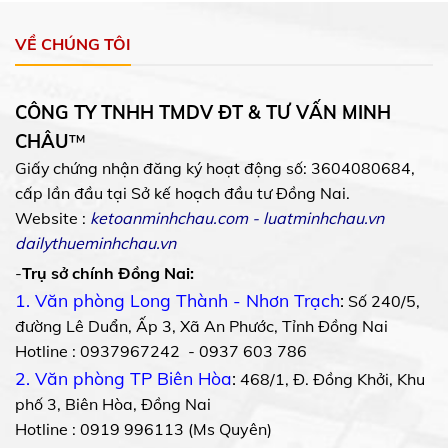
VỀ CHÚNG TÔI
CÔNG TY TNHH TMDV ĐT & TƯ VẤN MINH
CHÂU
™
Giấy chứng nhận đăng ký hoạt động số: 3604080684,
cấp lần đầu tại Sở kế hoạch đầu tư Đồng Nai.
Website :
ketoanminhchau.com
-
luatminhchau.vn
dailythueminhchau.vn
-
Trụ sở chính Đồng Nai:
1. Văn phòng Long Thành - Nhơn Trạch
:
Số 240/5,
đường Lê Duẩn, Ấp 3, Xã An Phước, Tỉnh Đồng Nai
Hotline : 0937967242 - 0937 603 786
2. Văn phòng TP Biên Hòa
:
468/1, Đ. Đồng Khởi, Khu
phố 3, Biên Hòa, Đồng Nai
Hotline : 0919 996113 (Ms Quyên)