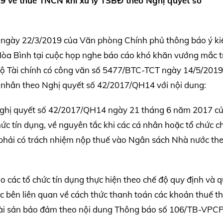
 về thuế TNCN khi xử lý TSBĐ theo Nghị quyết số
 ngày 22/3/2019 của Văn phòng Chính phủ thông báo ý ki
Hòa Bình tại cuộc họp nghe báo cáo khó khăn vướng mắc 
Bộ Tài chính có công văn số 5477/BTC-TCT ngày 14/5/2019
 nhân theo Nghị quyết số 42/2017/QH14 với nội dung:
 Nghị quyết số 42/2017/QH14 ngày 21 tháng 6 năm 2017 c
chức tín dụng, về nguyên tắc khi các cá nhân hoặc tổ chức 
ì phải có trách nhiệm nộp thuế vào Ngân sách Nhà nước th
các tổ chức tín dụng thực hiện theo chế độ quy định và 
các bên liên quan về cách thức thanh toán các khoản thuế t
ý tài sản bảo đảm theo nội dung Thông báo số 106/TB-VPC