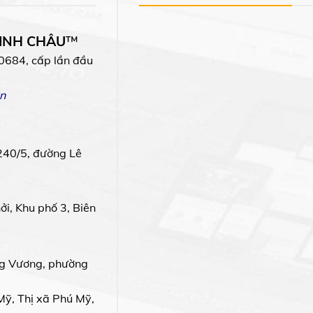
MINH CHÂU
™
0684, cấp lần đầu
n
240/5, đường Lê
i, Khu phố 3, Biên
g Vương, phường
Mỹ, Thị xã Phú Mỹ,