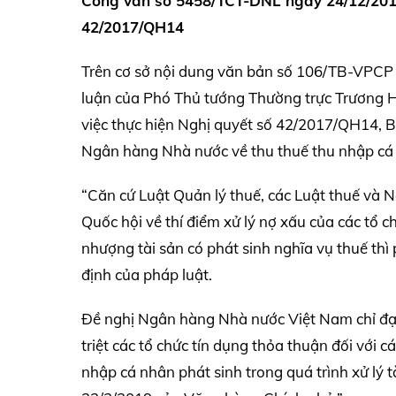
Công văn số 5458/TCT-DNL ngày 24/12/2019
42/2017/QH14
Trên cơ sở nội dung văn bản số 106/TB-VPCP
luận của Phó Thủ tướng Thường trực Trương 
việc thực hiện Nghị quyết số 42/2017/QH14, 
Ngân hàng Nhà nước về thu thuế thu nhập cá
“Căn cứ Luật Quản lý thuế, các Luật thuế và
Quốc hội về thí điểm xử lý nợ xấu của các tổ 
nhượng tài sản có phát sinh nghĩa vụ thuế th
định của pháp luật.
Đề nghị Ngân hàng Nhà nước Việt Nam chỉ đạo 
triệt các tổ chức tín dụng thỏa thuận đối với 
nhập cá nhân phát sinh trong quá trình xử l