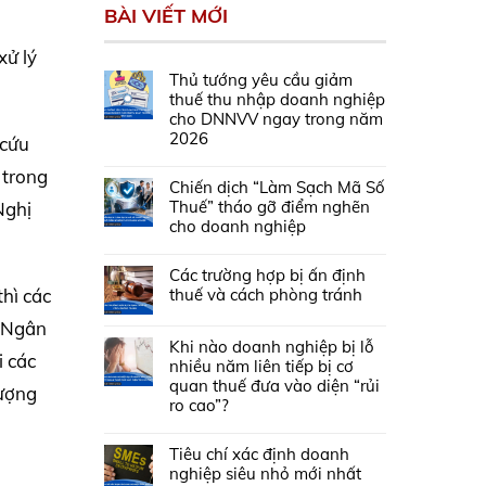
BÀI VIẾT MỚI
xử lý
Thủ tướng yêu cầu giảm
thuế thu nhập doanh nghiệp
cho DNNVV ngay trong năm
2026
 cứu
 trong
Chiến dịch “Làm Sạch Mã Số
Thuế” tháo gỡ điểm nghẽn
Nghị
cho doanh nghiệp
Các trường hợp bị ấn định
thuế và cách phòng tránh
thì các
o Ngân
Khi nào doanh nghiệp bị lỗ
 các
nhiều năm liên tiếp bị cơ
quan thuế đưa vào diện “rủi
hượng
ro cao”?
Tiêu chí xác định doanh
nghiệp siêu nhỏ mới nhất