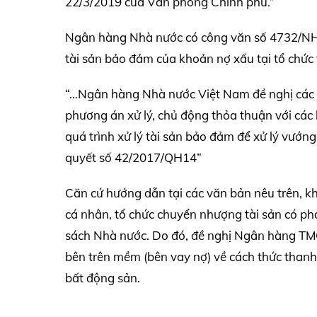
22/3/2019 của Văn phòng Chính phủ.”
Ngân hàng Nhà nước có công văn số 4732/NHN
tài sản bảo đảm của khoản nợ xấu tại tổ chức
“…Ngân hàng Nhà nước Việt Nam đề nghị các t
phương án xử lý, chủ động thỏa thuận với các 
quá trình xử lý tài sản bảo đảm để xử lý vướn
quyết số 42/2017/QH14”
Căn cứ hướng dẫn tại các văn bản nêu trên, kh
cá nhân, tổ chức chuyển nhượng tài sản có ph
sách Nhà nước. Do đó, đề nghị Ngân hàng TM
bên trên mềm (bên vay nợ) về cách thức than
bất động sản.