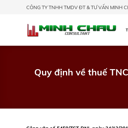
Skip
CÔNG TY TNHH TMDV ĐT & TƯ VẤN MINH 
to
content
Quy định về thuế TNC