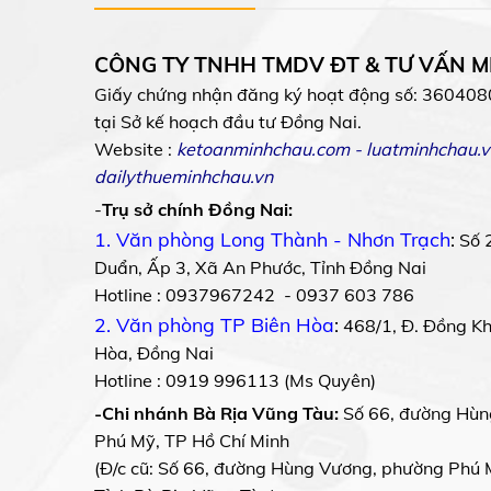
CÔNG TY TNHH TMDV ĐT & TƯ VẤN 
Giấy chứng nhận đăng ký hoạt động số: 360408
tại Sở kế hoạch đầu tư Đồng Nai.
Website :
ketoanminhchau.com
-
luatminhchau.v
dailythueminhchau.vn
-
Trụ sở chính Đồng Nai:
1. Văn phòng Long Thành - Nhơn Trạch
:
Số 
Duẩn, Ấp 3, Xã An Phước, Tỉnh Đồng Nai
Hotline : 0937967242 - 0937 603 786
2. Văn phòng TP Biên Hòa
:
468/1, Đ. Đồng Khở
Hòa, Đồng Nai
Hotline : 0919 996113 (Ms Quyên)
-Chi nhánh Bà Rịa Vũng Tàu:
Số 66, đường Hùn
Phú Mỹ, TP Hồ Chí Minh
(Đ/c cũ: Số 66, đường Hùng Vương, phường Phú 