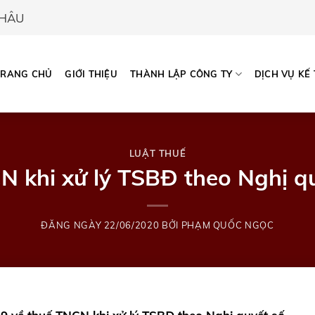
CHÂU
TRANG CHỦ
GIỚI THIỆU
THÀNH LẬP CÔNG TY
DỊCH VỤ KẾ
LUẬT THUẾ
N khi xử lý TSBĐ theo Nghị 
ĐĂNG NGÀY
22/06/2020
BỞI
PHẠM QUỐC NGỌC