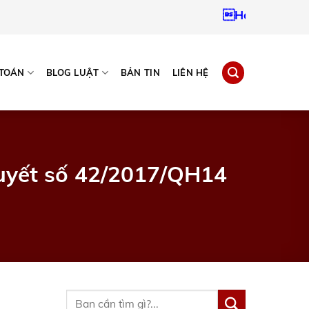
Hotline:
09379672
 TOÁN
BLOG LUẬT
BẢN TIN
LIÊN HỆ
quyết số 42/2017/QH14