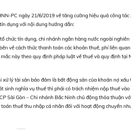
N-PC ngày 21/6/2019 về tăng cường hiệu quả công tác 
 tín dụng với nội dung hướng dẫn:
ổ chức tín dụng, chi nhánh ngân hàng nước ngoài nghiên
bên về cách thức thanh toán các khoản thuế, phí liên quan
g mắc này theo quy định pháp luật về thuế và quy định tại 
i xử lý tài sản bảo đảm là bất động sản của khoản nợ xấu 
át sinh nghĩa vụ thuế thì phải có trách nhiệm nộp thuế và
CP Sài Gòn – Chi nhánh Bắc Ninh chủ động thỏa thuận với
h toán thuế thu nhập cá nhân đối với hoạt động chuyển n