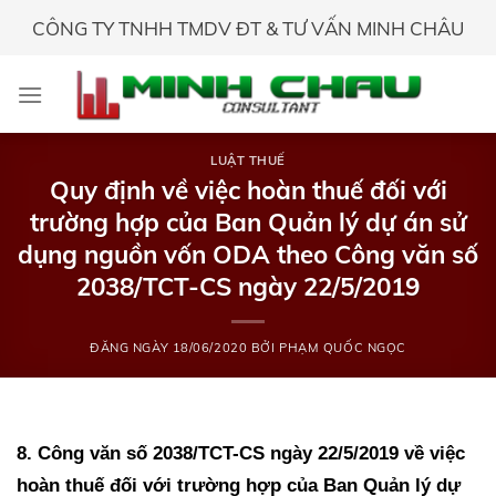
Skip
CÔNG TY TNHH TMDV ĐT & TƯ VẤN MINH CHÂU
to
content
LUẬT THUẾ
Quy định về việc hoàn thuế đối với
trường hợp của Ban Quản lý dự án sử
dụng nguồn vốn ODA theo Công văn số
2038/TCT-CS ngày 22/5/2019
ĐĂNG NGÀY
18/06/2020
BỞI
PHẠM QUỐC NGỌC
8. Công văn số 2038/TCT-CS ngày 22/5/2019 về việc
hoàn thuế đối với trường hợp của Ban Quản lý dự