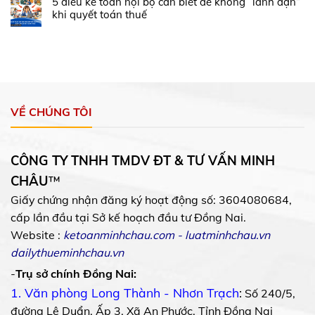
5 điều kế toán nội bộ cần biết để không “lãnh đạn”
khi quyết toán thuế
VỀ CHÚNG TÔI
CÔNG TY TNHH TMDV ĐT & TƯ VẤN MINH
CHÂU
™
Giấy chứng nhận đăng ký hoạt động số: 3604080684,
cấp lần đầu tại Sở kế hoạch đầu tư Đồng Nai.
Website :
ketoanminhchau.com
-
luatminhchau.vn
dailythueminhchau.vn
-
Trụ sở chính Đồng Nai:
1. Văn phòng Long Thành - Nhơn Trạch
:
Số 240/5,
đường Lê Duẩn, Ấp 3, Xã An Phước, Tỉnh Đồng Nai