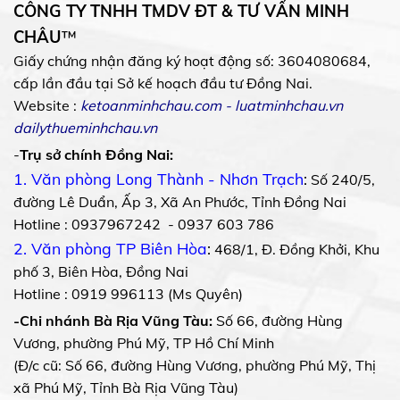
CÔNG TY TNHH TMDV ĐT & TƯ VẤN MINH
CHÂU
™
Giấy chứng nhận đăng ký hoạt động số: 3604080684,
cấp lần đầu tại Sở kế hoạch đầu tư Đồng Nai.
Website :
ketoanminhchau.com
-
luatminhchau.vn
dailythueminhchau.vn
-
Trụ sở chính Đồng Nai:
1. Văn phòng Long Thành - Nhơn Trạch
:
Số 240/5,
đường Lê Duẩn, Ấp 3, Xã An Phước, Tỉnh Đồng Nai
Hotline : 0937967242 - 0937 603 786
2. Văn phòng TP Biên Hòa
:
468/1, Đ. Đồng Khởi, Khu
phố 3, Biên Hòa, Đồng Nai
Hotline : 0919 996113 (Ms Quyên)
-Chi nhánh Bà Rịa Vũng Tàu:
Số 66, đường Hùng
Vương, phường Phú Mỹ, TP Hồ Chí Minh
(Đ/c cũ: Số 66, đường Hùng Vương, phường Phú Mỹ, Thị
xã Phú Mỹ, Tỉnh Bà Rịa Vũng Tàu)