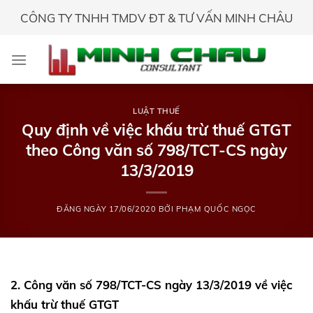
Skip
CÔNG TY TNHH TMDV ĐT & TƯ VẤN MINH CHÂU
to
content
LUẬT THUẾ
Quy định về việc khấu trừ thuế GTGT
theo Công văn số 798/TCT-CS ngày
13/3/2019
ĐĂNG NGÀY
17/06/2020
BỞI
PHẠM QUỐC NGỌC
2. Công văn số 798/TCT-CS ngày 13/3/2019 về việc
khấu trừ thuế GTGT