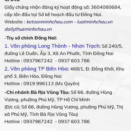
Giấy chứng nhận đăng ký hoạt động số: 3604080684,
cấp lần đầu tại Sở kế hoạch đầu tư Đồng Nai.
Website :
ketoanminhchau.com
-
luatminhchau.vn
dailythueminhchau.vn
-
Trụ sở chính Đồng Nai:
1. Văn phòng Long Thành - Nhơn Trạch
:
Số 240/5,
đường Lê Duẩn, Ấp 3, Xã An Phước, Tỉnh Đồng Nai
Hotline : 0937967242 - 0937 603 786
2. Văn phòng TP Biên Hòa
:
468/1, Đ. Đồng Khởi, Khu
phố 3, Biên Hòa, Đồng Nai
Hotline : 0919 996113 (Ms Quyên)
-Chi nhánh Bà Rịa Vũng Tàu:
Số 66, đường Hùng
Vương, phường Phú Mỹ, TP Hồ Chí Minh
(Đ/c cũ: Số 66, đường Hùng Vương, phường Phú Mỹ, Thị
xã Phú Mỹ, Tỉnh Bà Rịa Vũng Tàu)
Hotline : 0937967242 - 0937 603 786