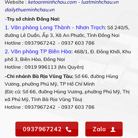
Website :
ketoanminhchau.com
-
luatminhchau.vn
dailythueminhchau.vn
-
Trụ sở chính Đồng Nai:
1. Văn phòng Long Thành - Nhơn Trạch
:
Số 240/5,
đường Lê Duẩn, Ấp 3, Xã An Phước, Tỉnh Đồng Nai
Hotline : 0937967242 - 0937 603 786
2. Văn phòng TP Biên Hòa
:
468/1, Đ. Đồng Khởi, Khu
phố 3, Biên Hòa, Đồng Nai
Hotline : 0919 996113 (Ms Quyên)
-Chi nhánh Bà Rịa Vũng Tàu:
Số 66, đường Hùng
Vương, phường Phú Mỹ, TP Hồ Chí Minh
(Đ/c cũ: Số 66, đường Hùng Vương, phường Phú Mỹ, Thị
xã Phú Mỹ, Tỉnh Bà Rịa Vũng Tàu)
Hotline : 0937967242 - 0937 603 786
0937967242
Zalo