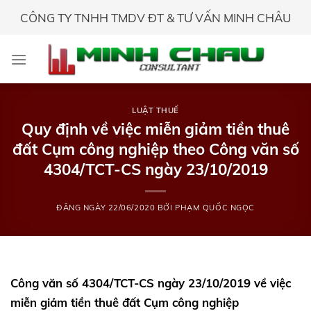
Skip
CÔNG TY TNHH TMDV ĐT & TƯ VẤN MINH CHÂU
to
content
LUẬT THUẾ
Quy định về việc miễn giảm tiền thuê
đất Cụm công nghiệp theo Công văn số
4304/TCT-CS ngày 23/10/2019
ĐĂNG NGÀY
22/06/2020
BỞI
PHẠM QUỐC NGỌC
Công văn số 4304/TCT-CS ngày 23/10/2019 về việc
miễn giảm tiền thuê đất Cụm công nghiệp