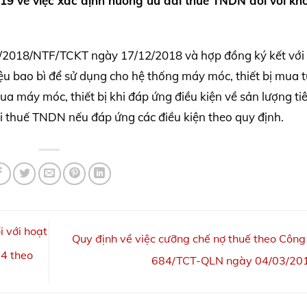
9 về việc xác định hưởng ưu đãi thuế TNDN đối với kh
07/2018/NTF/TCKT ngày 17/12/2018 và hợp đồng ký kết vớ
ệu bao bì để sử dụng cho hệ thống máy móc, thiết bị mua t
 máy móc, thiết bị khi đáp ứng điều kiện về sản lượng tiê
i thuế TNDN nếu đáp ứng các điều kiện theo quy định.
i với hoạt
Quy định về việc cưỡng chế nợ thuế theo Công
 4 theo
684/TCT-QLN ngày 04/03/20