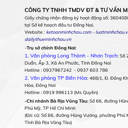
CÔNG TY TNHH TMDV ĐT & TƯ VẤN 
Giấy chứng nhận đăng ký hoạt động số: 360408
tại Sở kế hoạch đầu tư Đồng Nai.
Website :
ketoanminhchau.com
-
luatminhchau.v
dailythueminhchau.vn
-
Trụ sở chính Đồng Nai:
1. Văn phòng Long Thành - Nhơn Trạch
:
Số 
Duẩn, Ấp 3, Xã An Phước, Tỉnh Đồng Nai
Hotline : 0937967242 - 0937 603 786
2. Văn phòng TP Biên Hòa
:
468/1, Đ. Đồng Khở
Hòa, Đồng Nai
Hotline : 0919 996113 (Ms Quyên)
-Chi nhánh Bà Rịa Vũng Tàu:
Số 66, đường Hùn
Phú Mỹ, TP Hồ Chí Minh
(Đ/c cũ: Số 66, đường Hùng Vương, phường Phú 
Tỉnh Bà Rịa Vũng Tàu)