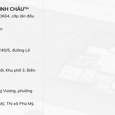
MINH CHÂU
™
0684, cấp lần đầu
n
240/5, đường Lê
i, Khu phố 3, Biên
g Vương, phường
Mỹ, Thị xã Phú Mỹ,