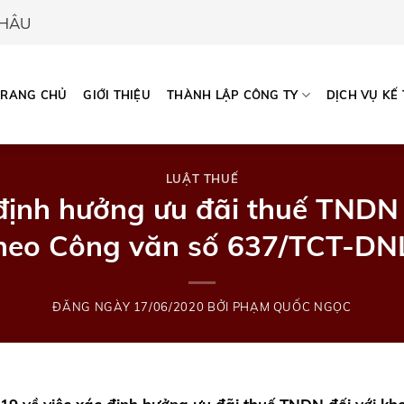
CHÂU
TRANG CHỦ
GIỚI THIỆU
THÀNH LẬP CÔNG TY
DỊCH VỤ KẾ
LUẬT THUẾ
định hưởng ưu đãi thuế TNDN 
heo Công văn số 637/TCT-DN
ĐĂNG NGÀY
17/06/2020
BỞI
PHẠM QUỐC NGỌC