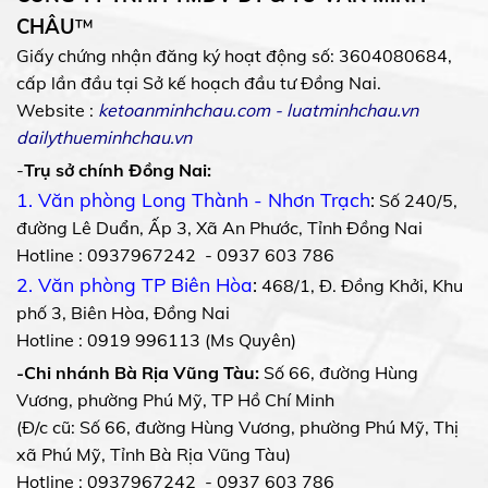
CHÂU
™
Giấy chứng nhận đăng ký hoạt động số: 3604080684,
cấp lần đầu tại Sở kế hoạch đầu tư Đồng Nai.
Website :
ketoanminhchau.com
-
luatminhchau.vn
dailythueminhchau.vn
-
Trụ sở chính Đồng Nai:
1. Văn phòng Long Thành - Nhơn Trạch
:
Số 240/5,
đường Lê Duẩn, Ấp 3, Xã An Phước, Tỉnh Đồng Nai
Hotline : 0937967242 - 0937 603 786
2. Văn phòng TP Biên Hòa
:
468/1, Đ. Đồng Khởi, Khu
phố 3, Biên Hòa, Đồng Nai
Hotline : 0919 996113 (Ms Quyên)
-Chi nhánh Bà Rịa Vũng Tàu:
Số 66, đường Hùng
Vương, phường Phú Mỹ, TP Hồ Chí Minh
(Đ/c cũ: Số 66, đường Hùng Vương, phường Phú Mỹ, Thị
xã Phú Mỹ, Tỉnh Bà Rịa Vũng Tàu)
Hotline : 0937967242 - 0937 603 786