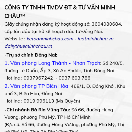
CÔNG TY TNHH TMDV ĐT & TƯ VẤN MINH
CHÂU
™
Giấy chứng nhận đăng ký hoạt động số: 3604080684,
cấp lần đầu tại Sở kế hoạch đầu tư Đồng Nai.
Website :
ketoanminhchau.com
-
luatminhchau.vn
dailythueminhchau.vn
-
Trụ sở chính Đồng Nai:
1. Văn phòng Long Thành - Nhơn Trạch
:
Số 240/5,
đường Lê Duẩn, Ấp 3, Xã An Phước, Tỉnh Đồng Nai
Hotline : 0937967242 - 0937 603 786
2. Văn phòng TP Biên Hòa
:
468/1, Đ. Đồng Khởi, Khu
phố 3, Biên Hòa, Đồng Nai
Hotline : 0919 996113 (Ms Quyên)
-Chi nhánh Bà Rịa Vũng Tàu:
Số 66, đường Hùng
Vương, phường Phú Mỹ, TP Hồ Chí Minh
(Đ/c cũ: Số 66, đường Hùng Vương, phường Phú Mỹ, Thị
xã Phú Mỹ, Tỉnh Bà Rịa Vũng Tàu)