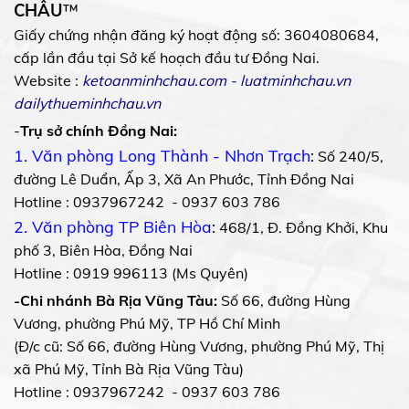
CHÂU
™
Giấy chứng nhận đăng ký hoạt động số: 3604080684,
cấp lần đầu tại Sở kế hoạch đầu tư Đồng Nai.
Website :
ketoanminhchau.com
-
luatminhchau.vn
dailythueminhchau.vn
-
Trụ sở chính Đồng Nai:
1. Văn phòng Long Thành - Nhơn Trạch
:
Số 240/5,
đường Lê Duẩn, Ấp 3, Xã An Phước, Tỉnh Đồng Nai
Hotline : 0937967242 - 0937 603 786
2. Văn phòng TP Biên Hòa
:
468/1, Đ. Đồng Khởi, Khu
phố 3, Biên Hòa, Đồng Nai
Hotline : 0919 996113 (Ms Quyên)
-Chi nhánh Bà Rịa Vũng Tàu:
Số 66, đường Hùng
Vương, phường Phú Mỹ, TP Hồ Chí Minh
(Đ/c cũ: Số 66, đường Hùng Vương, phường Phú Mỹ, Thị
xã Phú Mỹ, Tỉnh Bà Rịa Vũng Tàu)
Hotline : 0937967242 - 0937 603 786