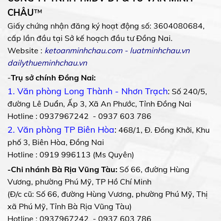
CHÂU
™
Giấy chứng nhận đăng ký hoạt động số: 3604080684,
cấp lần đầu tại Sở kế hoạch đầu tư Đồng Nai.
Website :
ketoanminhchau.com
-
luatminhchau.vn
dailythueminhchau.vn
-
Trụ sở chính Đồng Nai:
1. Văn phòng Long Thành - Nhơn Trạch
:
Số 240/5,
đường Lê Duẩn, Ấp 3, Xã An Phước, Tỉnh Đồng Nai
Hotline : 0937967242 - 0937 603 786
2. Văn phòng TP Biên Hòa
:
468/1, Đ. Đồng Khởi, Khu
phố 3, Biên Hòa, Đồng Nai
Hotline : 0919 996113 (Ms Quyên)
-Chi nhánh Bà Rịa Vũng Tàu:
Số 66, đường Hùng
Vương, phường Phú Mỹ, TP Hồ Chí Minh
(Đ/c cũ: Số 66, đường Hùng Vương, phường Phú Mỹ, Thị
xã Phú Mỹ, Tỉnh Bà Rịa Vũng Tàu)
Hotline : 0937967242 - 0937 603 786