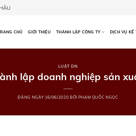
CHÂU
TRANG CHỦ
GIỚI THIỆU
THÀNH LẬP CÔNG TY
DỊCH VỤ KẾ
LUẬT DN
hành lập doanh nghiệp sản xuấ
ĐĂNG NGÀY
16/06/2020
BỞI
PHẠM QUỐC NGỌC