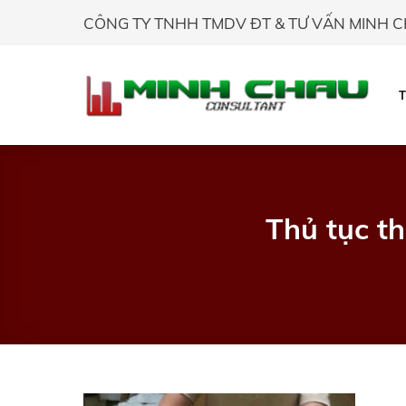
Skip
CÔNG TY TNHH TMDV ĐT & TƯ VẤN MINH 
to
content
Thủ tục t