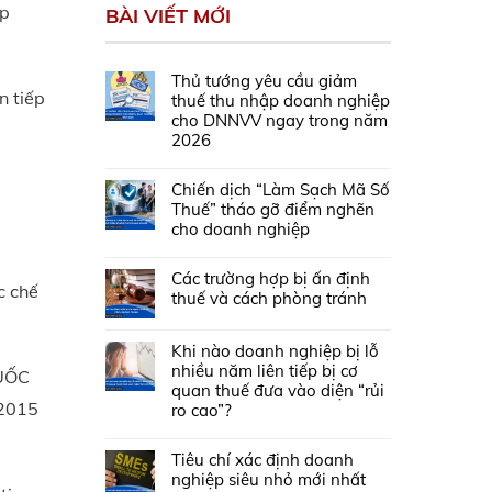
ập
BÀI VIẾT MỚI
Thủ tướng yêu cầu giảm
n tiếp
thuế thu nhập doanh nghiệp
cho DNNVV ngay trong năm
2026
Chiến dịch “Làm Sạch Mã Số
Thuế” tháo gỡ điểm nghẽn
cho doanh nghiệp
Các trường hợp bị ấn định
c chế
thuế và cách phòng tránh
Khi nào doanh nghiệp bị lỗ
nhiều năm liên tiếp bị cơ
QUỐC
quan thuế đưa vào diện “rủi
 2015
ro cao”?
Tiêu chí xác định doanh
nghiệp siêu nhỏ mới nhất