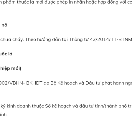
 phẩm thuốc lá mới được phép in nhãn hoặc hợp đồng với cơ
y nổ
y, chữa cháy. Theo hướng dẫn tại Thông tư 43/2014/TT-BTNM
uốc lá
hiệp mới)
 902/VBHN- BKHĐT do Bộ Kế hoạch và Đầu tư phát hành ng
ký kinh doanh thuộc Sở kế hoạch và đầu tư tỉnh/thành phố t
ính.