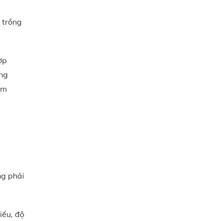
 trồng
ợp
àng
ẩm
ng phải
iếu, độ