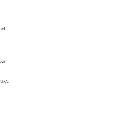
oanh
quan
 thực