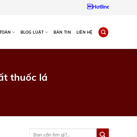
Hotline:
0937967242
 TOÁN
BLOG LUẬT
BẢN TIN
LIÊN HỆ
t thuốc lá