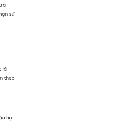
tra
 hạn sử
 lá
m theo
ảo hộ