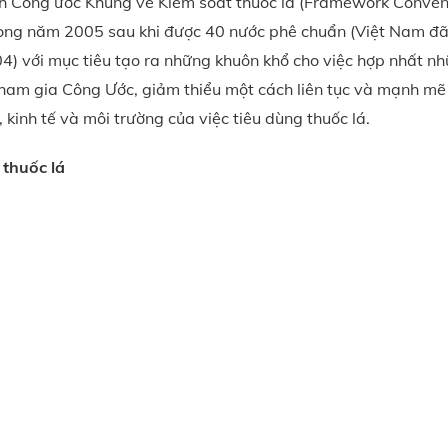
nh Công ước Khung về Kiểm soát thuốc lá (Framework Conven
trong năm 2005 sau khi được 40 nước phê chuẩn (Việt Nam đ
4) với mục tiêu tạo ra những khuôn khổ cho việc hợp nhất n
tham gia Công Ước, giảm thiểu một cách liên tục và mạnh mẽ
 kinh tế và môi trường của việc tiêu dùng thuốc lá.
 thuốc lá