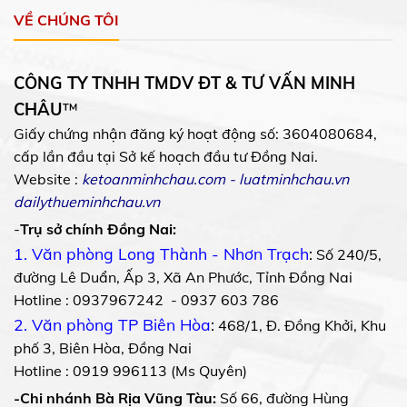
VỀ CHÚNG TÔI
CÔNG TY TNHH TMDV ĐT & TƯ VẤN MINH
CHÂU
™
Giấy chứng nhận đăng ký hoạt động số: 3604080684,
cấp lần đầu tại Sở kế hoạch đầu tư Đồng Nai.
Website :
ketoanminhchau.com
-
luatminhchau.vn
dailythueminhchau.vn
-
Trụ sở chính Đồng Nai:
1. Văn phòng Long Thành - Nhơn Trạch
:
Số 240/5,
đường Lê Duẩn, Ấp 3, Xã An Phước, Tỉnh Đồng Nai
Hotline : 0937967242 - 0937 603 786
2. Văn phòng TP Biên Hòa
:
468/1, Đ. Đồng Khởi, Khu
phố 3, Biên Hòa, Đồng Nai
Hotline : 0919 996113 (Ms Quyên)
-Chi nhánh Bà Rịa Vũng Tàu:
Số 66, đường Hùng