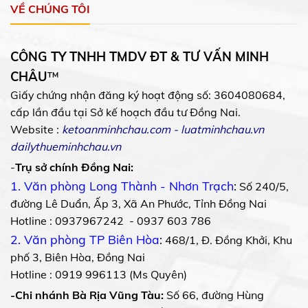
VỀ CHÚNG TÔI
CÔNG TY TNHH TMDV ĐT & TƯ VẤN MINH
CHÂU
™
Giấy chứng nhận đăng ký hoạt động số: 3604080684,
cấp lần đầu tại Sở kế hoạch đầu tư Đồng Nai.
Website :
ketoanminhchau.com
-
luatminhchau.vn
dailythueminhchau.vn
-
Trụ sở chính Đồng Nai:
1. Văn phòng Long Thành - Nhơn Trạch
:
Số 240/5,
đường Lê Duẩn, Ấp 3, Xã An Phước, Tỉnh Đồng Nai
Hotline : 0937967242 - 0937 603 786
2. Văn phòng TP Biên Hòa
:
468/1, Đ. Đồng Khởi, Khu
phố 3, Biên Hòa, Đồng Nai
Hotline : 0919 996113 (Ms Quyên)
-Chi nhánh Bà Rịa Vũng Tàu:
Số 66, đường Hùng