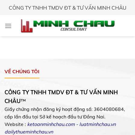
Skip
CÔNG TY TNHH TMDV ĐT & TƯ VẤN MINH CHÂU
to
content
VỀ CHÚNG TÔI
CÔNG TY TNHH TMDV ĐT & TƯ VẤN MINH
CHÂU
™
Giấy chứng nhận đăng ký hoạt động số: 3604080684,
cấp lần đầu tại Sở kế hoạch đầu tư Đồng Nai.
Website :
ketoanminhchau.com
-
luatminhchau.vn
dailythueminhchau.vn