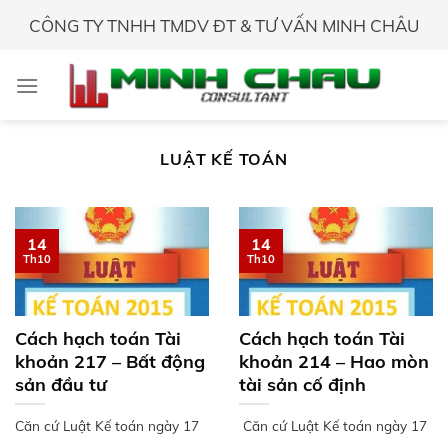
Skip
CÔNG TY TNHH TMDV ĐT & TƯ VẤN MINH CHÂU
to
content
LUẬT KẾ TOÁN
14
14
Th10
Th10
Cách hạch toán Tài
Cách hạch toán Tài
khoản 217 – Bất động
khoản 214 – Hao mòn
sản đầu tư
tài sản cố định
Căn cứ Luật Kế toán ngày 17
Căn cứ Luật Kế toán ngày 17