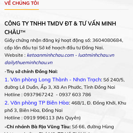
VỀ CHÚNG TÔI
CÔNG TY TNHH TMDV ĐT & TƯ VẤN MINH
CHÂU
™
Giấy chứng nhận đăng ký hoạt động số: 3604080684,
cấp lần đầu tại Sở kế hoạch đầu tư Đồng Nai.
Website :
ketoanminhchau.com
-
luatminhchau.vn
dailythueminhchau.vn
-
Trụ sở chính Đồng Nai:
1. Văn phòng Long Thành - Nhơn Trạch
:
Số 240/5,
đường Lê Duẩn, Ấp 3, Xã An Phước, Tỉnh Đồng Nai
Hotline : 0937967242 - 0937 603 786
2. Văn phòng TP Biên Hòa
:
468/1, Đ. Đồng Khởi, Khu
phố 3, Biên Hòa, Đồng Nai
Hotline : 0919 996113 (Ms Quyên)
-Chi nhánh Bà Rịa Vũng Tàu:
Số 66, đường Hùng