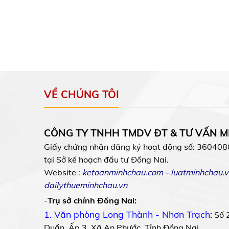
VỀ CHÚNG TÔI
CÔNG TY TNHH TMDV ĐT & TƯ VẤN 
Giấy chứng nhận đăng ký hoạt động số: 360408
tại Sở kế hoạch đầu tư Đồng Nai.
Website :
ketoanminhchau.com
-
luatminhchau.v
dailythueminhchau.vn
-
Trụ sở chính Đồng Nai:
1. Văn phòng Long Thành - Nhơn Trạch
:
Số 
Duẩn, Ấp 3, Xã An Phước, Tỉnh Đồng Nai