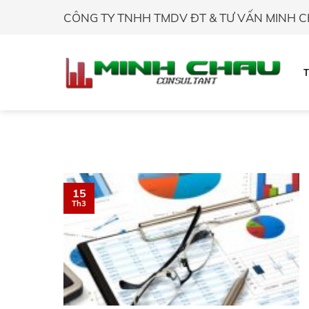
Skip
CÔNG TY TNHH TMDV ĐT & TƯ VẤN MINH 
to
content
15
Th3