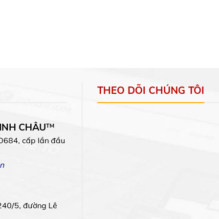
THEO DÕI CHÚNG TÔI
MINH CHÂU
™
0684, cấp lần đầu
n
240/5, đường Lê