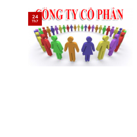
24
Th7