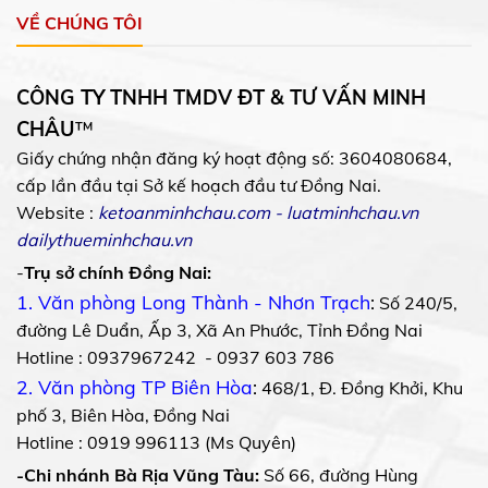
VỀ CHÚNG TÔI
CÔNG TY TNHH TMDV ĐT & TƯ VẤN MINH
CHÂU
™
Giấy chứng nhận đăng ký hoạt động số: 3604080684,
cấp lần đầu tại Sở kế hoạch đầu tư Đồng Nai.
Website :
ketoanminhchau.com
-
luatminhchau.vn
dailythueminhchau.vn
-
Trụ sở chính Đồng Nai:
1. Văn phòng Long Thành - Nhơn Trạch
:
Số 240/5,
đường Lê Duẩn, Ấp 3, Xã An Phước, Tỉnh Đồng Nai
Hotline : 0937967242 - 0937 603 786
2. Văn phòng TP Biên Hòa
:
468/1, Đ. Đồng Khởi, Khu
phố 3, Biên Hòa, Đồng Nai
Hotline : 0919 996113 (Ms Quyên)
-Chi nhánh Bà Rịa Vũng Tàu:
Số 66, đường Hùng