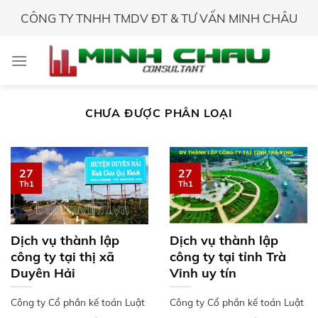
Skip
CÔNG TY TNHH TMDV ĐT & TƯ VẤN MINH CHÂU
to
content
CHƯA ĐƯỢC PHÂN LOẠI
27
27
Th1
Th1
Dịch vụ thành lập
Dịch vụ thành lập
công ty tại thị xã
công ty tại tỉnh Trà
Duyên Hải
Vinh uy tín
Công ty Cổ phần kế toán Luật
Công ty Cổ phần kế toán Luật