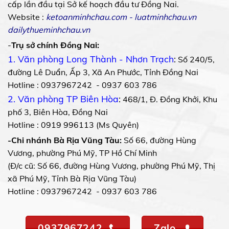
cấp lần đầu tại Sở kế hoạch đầu tư Đồng Nai.
Website :
ketoanminhchau.com
-
luatminhchau.vn
dailythueminhchau.vn
-
Trụ sở chính Đồng Nai:
1. Văn phòng Long Thành - Nhơn Trạch
:
Số 240/5,
đường Lê Duẩn, Ấp 3, Xã An Phước, Tỉnh Đồng Nai
Hotline : 0937967242 - 0937 603 786
2. Văn phòng TP Biên Hòa
:
468/1, Đ. Đồng Khởi, Khu
phố 3, Biên Hòa, Đồng Nai
Hotline : 0919 996113 (Ms Quyên)
-Chi nhánh Bà Rịa Vũng Tàu:
Số 66, đường Hùng
Vương, phường Phú Mỹ, TP Hồ Chí Minh
(Đ/c cũ: Số 66, đường Hùng Vương, phường Phú Mỹ, Thị
xã Phú Mỹ, Tỉnh Bà Rịa Vũng Tàu)
Hotline : 0937967242 - 0937 603 786
0937967242
Zalo