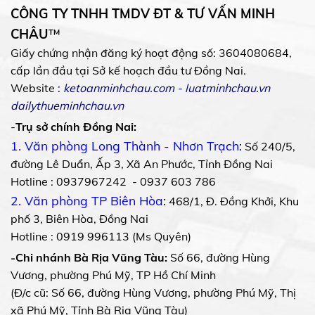
CÔNG TY TNHH TMDV ĐT & TƯ VẤN MINH
CHÂU
™
Giấy chứng nhận đăng ký hoạt động số: 3604080684,
cấp lần đầu tại Sở kế hoạch đầu tư Đồng Nai.
Website :
ketoanminhchau.com
-
luatminhchau.vn
dailythueminhchau.vn
-
Trụ sở chính Đồng Nai:
1. Văn phòng Long Thành - Nhơn Trạch
:
Số 240/5,
đường Lê Duẩn, Ấp 3, Xã An Phước, Tỉnh Đồng Nai
Hotline : 0937967242 - 0937 603 786
2. Văn phòng TP Biên Hòa
:
468/1, Đ. Đồng Khởi, Khu
phố 3, Biên Hòa, Đồng Nai
Hotline : 0919 996113 (Ms Quyên)
-Chi nhánh Bà Rịa Vũng Tàu:
Số 66, đường Hùng
Vương, phường Phú Mỹ, TP Hồ Chí Minh
(Đ/c cũ: Số 66, đường Hùng Vương, phường Phú Mỹ, Thị
xã Phú Mỹ, Tỉnh Bà Rịa Vũng Tàu)