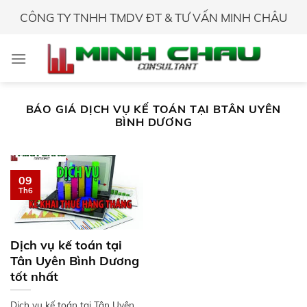
Skip
CÔNG TY TNHH TMDV ĐT & TƯ VẤN MINH CHÂU
to
content
BÁO GIÁ DỊCH VỤ KẾ TOÁN TẠI BTÂN UYÊN
BÌNH DƯƠNG
09
Th6
Dịch vụ kế toán tại
Tân Uyên Bình Dương
tốt nhất
Dịch vụ kế toán tại Tân Uyên