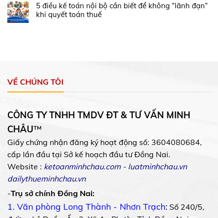
5 điều kế toán nội bộ cần biết để không “lãnh đạn”
khi quyết toán thuế
VỀ CHÚNG TÔI
CÔNG TY TNHH TMDV ĐT & TƯ VẤN MINH
CHÂU
™
Giấy chứng nhận đăng ký hoạt động số: 3604080684,
cấp lần đầu tại Sở kế hoạch đầu tư Đồng Nai.
Website :
ketoanminhchau.com
-
luatminhchau.vn
dailythueminhchau.vn
-
Trụ sở chính Đồng Nai:
1. Văn phòng Long Thành - Nhơn Trạch
:
Số 240/5,