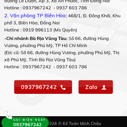
đường Lê Duẩn, Ấp 3, Xã An Phước, Tỉnh Đồng Nai
Hotline : 0937967242 - 0937 603 786
2. Văn phòng TP Biên Hòa
:
468/1, Đ. Đồng Khởi, Khu
phố 3, Biên Hòa, Đồng Nai
Hotline : 0919 996113 (Ms Quyên)
-Chi nhánh Bà Rịa Vũng Tàu:
Số 66, đường Hùng
Vương, phường Phú Mỹ, TP Hồ Chí Minh
(Đ/c cũ: Số 66, đường Hùng Vương, phường Phú Mỹ, Thị
xã Phú Mỹ, Tỉnh Bà Rịa Vũng Tàu)
Hotline : 0937967242 - 0937 603 786
0937967242
Zalo
GỌI ĐIỆN NGAY
Copyright 2026 © Kế Toán Minh Châu
0937967242