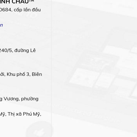
MINH CHÂU
™
0684, cấp lần đầu
n
240/5, đường Lê
i, Khu phố 3, Biên
g Vương, phường
Mỹ, Thị xã Phú Mỹ,