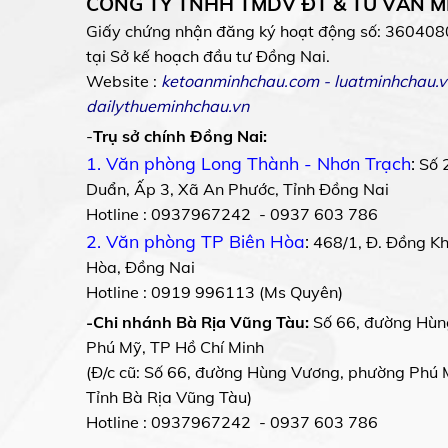
CÔNG TY TNHH TMDV ĐT & TƯ VẤN 
Giấy chứng nhận đăng ký hoạt động số: 360408
tại Sở kế hoạch đầu tư Đồng Nai.
Website :
ketoanminhchau.com
-
luatminhchau.v
dailythueminhchau.vn
-
Trụ sở chính Đồng Nai:
1. Văn phòng Long Thành - Nhơn Trạch
:
Số 
Duẩn, Ấp 3, Xã An Phước, Tỉnh Đồng Nai
Hotline : 0937967242 - 0937 603 786
2. Văn phòng TP Biên Hòa
:
468/1, Đ. Đồng Khở
Hòa, Đồng Nai
Hotline : 0919 996113 (Ms Quyên)
-Chi nhánh Bà Rịa Vũng Tàu:
Số 66, đường Hùn
Phú Mỹ, TP Hồ Chí Minh
(Đ/c cũ: Số 66, đường Hùng Vương, phường Phú 
Tỉnh Bà Rịa Vũng Tàu)
Hotline : 0937967242 - 0937 603 786