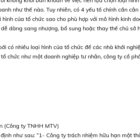
ười không khỏi băn khoăn về việc nên lựa chọn loại hình
nh như thế nào. Tuy nhiên, có 4 yếu tố chính cần cân
 hình của tổ chức sao cho phù hợp với mô hình kinh do
g dễ dàng sang nhượng, bổ sung hoặc thay thế chủ sở 
ởi có nhiều loại hình của tổ chức để các nhà khởi nghi
 tổ chức như một doanh nghiệp tư nhân, công ty cổ ph
iên (Công ty TNHH MTV)
ịnh như sau: “1- Công ty trách nhiệm hữu hạn một th