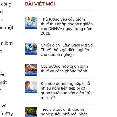
BÀI VIẾT MỚI
u công
ng
áp
Thủ tướng yêu cầu giảm
thuế thu nhập doanh nghiệp
ạn một
cho DNNVV ngay trong năm
2026
ân làm
Chiến dịch “Làm Sạch Mã Số
Thuế” tháo gỡ điểm nghẽn
ệp
cho doanh nghiệp
Các trường hợp bị ấn định
thuế và cách phòng tránh
iên
 mất
Khi nào doanh nghiệp bị lỗ
nhiều năm liên tiếp bị cơ
y
quan thuế đưa vào diện “rủi
ro cao”?
 về
Tiêu chí xác định doanh
và đây
nghiệp siêu nhỏ mới nhất