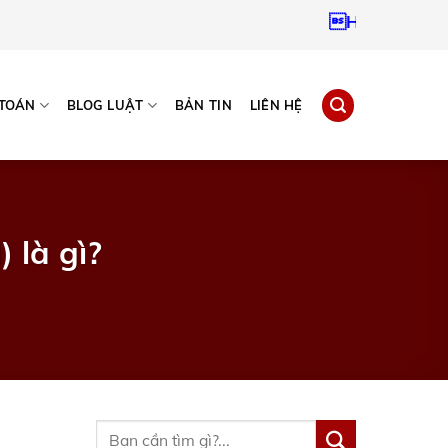
Hotline:
0937967
 TOÁN
BLOG LUẬT
BẢN TIN
LIÊN HỆ
 là gì?