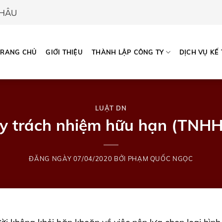
CHÂU
TRANG CHỦ
GIỚI THIỆU
THÀNH LẬP CÔNG TY
DỊCH VỤ KẾ
LUẬT DN
y trách nhiệm hữu hạn (TNHH)
ĐĂNG NGÀY
07/04/2020
BỞI
PHẠM QUỐC NGỌC