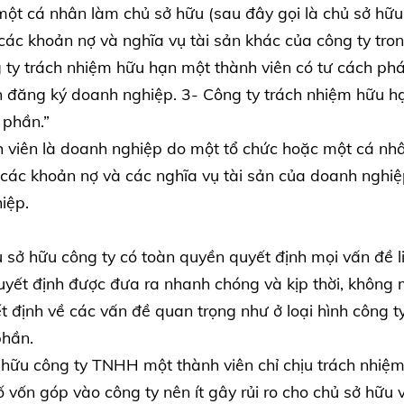
một cá nhân làm chủ sở hữu (sau đây gọi là chủ sở hữ
 các khoản nợ và nghĩa vụ tài sản khác của công ty tro
g ty trách nhiệm hữu hạn một thành viên có tư cách ph
 đăng ký doanh nghiệp. 3- Công ty trách nhiệm hữu h
 phần.”
h viên là doanh nghiệp do một tổ chức hoặc một cá nh
 các khoản nợ và các nghĩa vụ tài sản của doanh nghi
iệp.
 sở hữu công ty có toàn quyền quyết định mọi vấn đề l
yết định được đưa ra nhanh chóng và kịp thời, không
t định về các vấn đề quan trọng như ở loại hình công t
phần.
 hữu công ty TNHH một thành viên chỉ chịu trách nhiệm
 vốn góp vào công ty nên ít gây rủi ro cho chủ sở hữu 