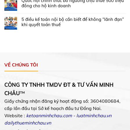
Quốc hội chính thức bỏ ngưỡng chịu thuế 500 triệu
đồng cho hộ kinh doanh
5 điều kế toán nội bộ cần biết để không “lãnh đạn”
khi quyết toán thuế
VỀ CHÚNG TÔI
CÔNG TY TNHH TMDV ĐT & TƯ VẤN MINH
CHÂU
™
Giấy chứng nhận đăng ký hoạt động số: 3604080684,
cấp lần đầu tại Sở kế hoạch đầu tư Đồng Nai.
Website :
ketoanminhchau.com
-
luatminhchau.vn
dailythueminhchau.vn