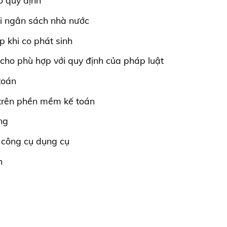
o quy định
với ngân sách nhà nước
p khi co phát sinh
 cho phù hợp với quy định của pháp luật
toán
 trên phền mềm kế toán
ng
ổ công cụ dụng cụ
h