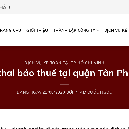
CHÂU
TRANG CHỦ
GIỚI THIỆU
THÀNH LẬP CÔNG TY
DỊCH VỤ KẾ
DỊCH VỤ KẾ TOÁN TẠI TP HỒ CHÍ MINH
khai báo thuế tại quận Tân P
ĐĂNG NGÀY
21/08/2020
BỞI
PHẠM QUỐC NGỌC