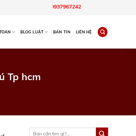
Hotline:
0937967242
 TOÁN
BLOG LUẬT
BẢN TIN
LIÊN HỆ
hú Tp hcm