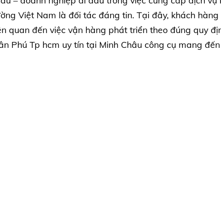
 – doanh nghiệp đi đầu trong việc cung cấp dịch vụ 
rường Việt Nam là đối tác đáng tin. Tại đây, khách hàng
ên quan đến việc vận hàng phát triển theo đúng quy đị
 Tân Phú Tp hcm uy tín tại Minh Châu công cụ mang đến