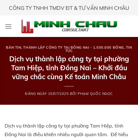
Skip
CÔNG TY TNHH TMDV ĐT & TƯ VẤN MINH CHÂU
to
content
BẢN TIN
,
THÀNH LẬP CÔNG TY TẠI ĐỒNG NAI - 1.500.000 ĐỒNG
,
TIN
TỨC
Dịch vụ thành lập công ty tại phường
Tam Hiệp, tỉnh Đồng Nai – Khởi đầu
vững chắc cùng Kế toán Minh Châu
ĐĂNG NGÀY
15/07/2025
BỞI
PHẠM QUỐC NGỌC
Dịch vụ thành lập công ty tại phường Tam Hiệp, tỉnh
Đồng Nai là điều khiến nhiều người quan tâm. Để hiểu