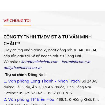
VỀ CHÚNG TÔI
CÔNG TY TNHH TMDV ĐT & TƯ VẤN MINH
CHÂU
™
Giấy chứng nhận đăng ký hoạt động số: 3604080684,
cấp lần đầu tại Sở kế hoạch đầu tư Đồng Nai.
Website :
ketoanminhchau.com
-
luatminhchau.vn
dailythueminhchau.vn
-
Trụ sở chính Đồng Nai:
1. Văn phòng Long Thành - Nhơn Trạch
:
Số 240/5,
đường Lê Duẩn, Ấp 3, Xã An Phước, Tỉnh Đồng Nai
Hotline : 0937967242 - 0937 603 786
2. Văn phòng TP Biên Hòa
:
468/1, Đ. Đồng Khởi, Khu