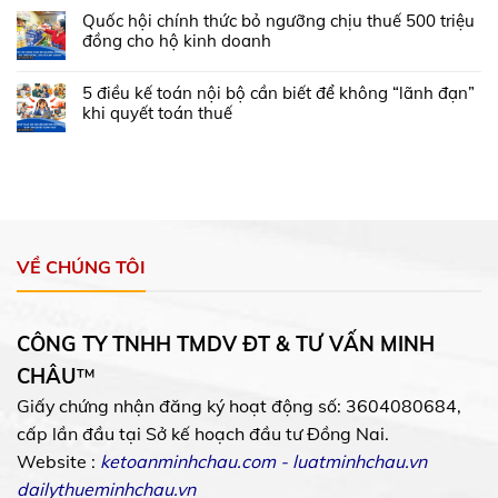
Quốc hội chính thức bỏ ngưỡng chịu thuế 500 triệu
đồng cho hộ kinh doanh
5 điều kế toán nội bộ cần biết để không “lãnh đạn”
khi quyết toán thuế
VỀ CHÚNG TÔI
CÔNG TY TNHH TMDV ĐT & TƯ VẤN MINH
CHÂU
™
Giấy chứng nhận đăng ký hoạt động số: 3604080684,
cấp lần đầu tại Sở kế hoạch đầu tư Đồng Nai.
Website :
ketoanminhchau.com
-
luatminhchau.vn
dailythueminhchau.vn