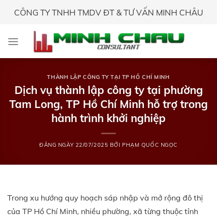
Skip
CÔNG TY TNHH TMDV ĐT & TƯ VẤN MINH CHÂU
to
content
THÀNH LẬP CÔNG TY TẠI TP HỒ CHÍ MINH
Dịch vụ thành lập công ty tại phường
Tam Long, TP Hồ Chí Minh hỗ trợ trong
hành trình khởi nghiệp
ĐĂNG NGÀY
22/07/2025
BỞI
PHẠM QUỐC NGỌC
Trong xu hướng quy hoạch sáp nhập và mở rộng đô thị
của TP Hồ Chí Minh, nhiều phường, xã từng thuộc tỉnh