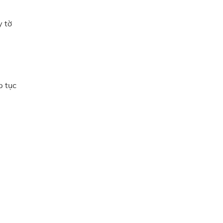
y tờ
p tục