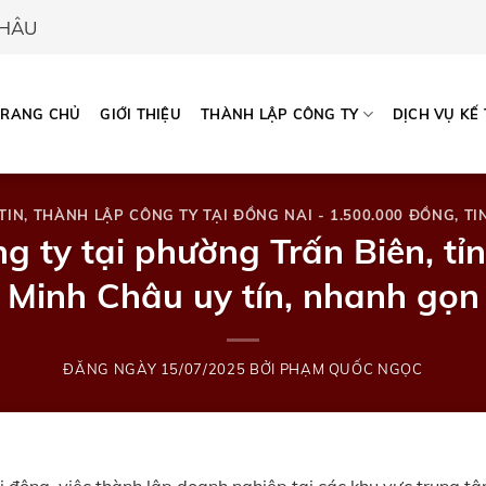
CHÂU
TRANG CHỦ
GIỚI THIỆU
THÀNH LẬP CÔNG TY
DỊCH VỤ KẾ
TIN
,
THÀNH LẬP CÔNG TY TẠI ĐỒNG NAI - 1.500.000 ĐỒNG
,
TI
ng ty tại phường Trấn Biên, tỉ
Minh Châu uy tín, nhanh gọn
ĐĂNG NGÀY
15/07/2025
BỞI
PHẠM QUỐC NGỌC