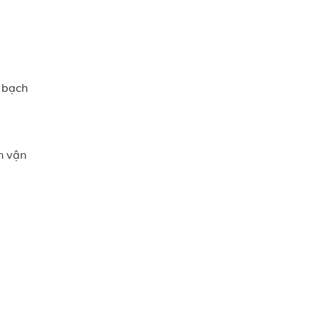
 bạch
n vận