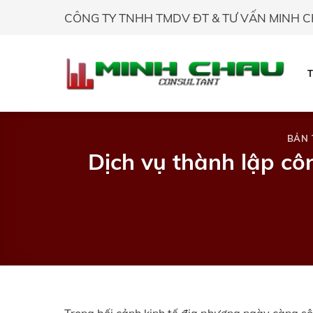
Skip
CÔNG TY TNHH TMDV ĐT & TƯ VẤN MINH 
to
content
BẢN 
Dịch vụ thành lập cô