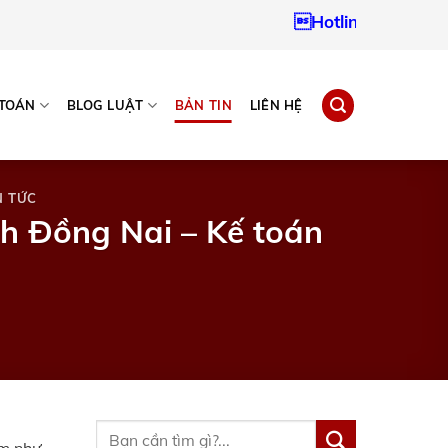
Hotline:
0937967242
 TOÁN
BLOG LUẬT
BẢN TIN
LIÊN HỆ
N TỨC
nh Đồng Nai – Kế toán