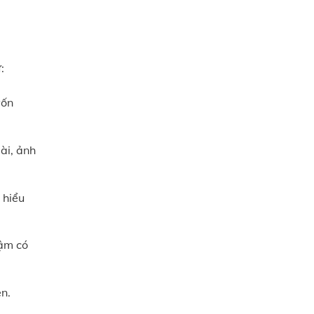
ư:
vốn
ài, ảnh
 hiểu
hậm có
n.