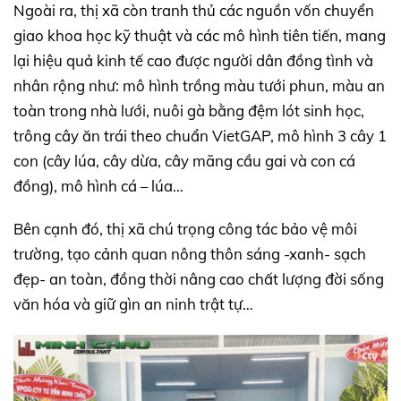
Ngoài ra, thị xã còn tranh thủ các nguồn vốn chuyển
giao khoa học kỹ thuật và các mô hình tiên tiến, mang
lại hiệu quả kinh tế cao được người dân đồng tình và
nhân rộng như: mô hình trồng màu tưới phun, màu an
toàn trong nhà lưới, nuôi gà bằng đệm lót sinh học,
trông cây ăn trái theo chuẩn VietGAP, mô hình 3 cây 1
con (cây lúa, cây dừa, cây mãng cầu gai và con cá
đồng), mô hình cá – lúa…
Bên cạnh đó, thị xã chú trọng công tác bảo vệ môi
trường, tạo cảnh quan nông thôn sáng -xanh- sạch
đẹp- an toàn, đồng thời nâng cao chất lượng đời sống
văn hóa và giữ gìn an ninh trật tự…