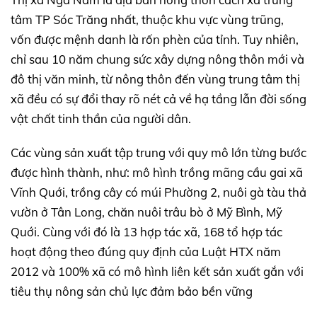
tâm TP Sóc Trăng nhất, thuộc khu vực vùng trũng,
vốn được mệnh danh là rốn phèn của tỉnh. Tuy nhiên,
chỉ sau 10 năm chung sức xây dựng nông thôn mới và
đô thị văn minh, từ nông thôn đến vùng trung tâm thị
xã đều có sự đổi thay rõ nét cả về hạ tầng lẫn đời sống
vật chất tinh thần của người dân.
Các vùng sản xuất tập trung với quy mô lớn từng bước
được hình thành, như: mô hình trồng mãng cầu gai xã
Vĩnh Quới, trồng cây có múi Phường 2, nuôi gà tàu thả
vườn ở Tân Long, chăn nuôi trâu bò ở Mỹ Bình, Mỹ
Quới. Cùng với đó là 13 hợp tác xã, 168 tổ hợp tác
hoạt động theo đúng quy định của Luật HTX năm
2012 và 100% xã có mô hình liên kết sản xuất gắn với
tiêu thụ nông sản chủ lực đảm bảo bền vững