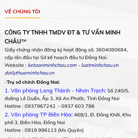
VỀ CHÚNG TÔI
CÔNG TY TNHH TMDV ĐT & TƯ VẤN MINH
CHÂU
™
Giấy chứng nhận đăng ký hoạt động số: 3604080684,
cấp lần đầu tại Sở kế hoạch đầu tư Đồng Nai.
Website :
ketoanminhchau.com
-
luatminhchau.vn
dailythueminhchau.vn
-
Trụ sở chính Đồng Nai:
1. Văn phòng Long Thành - Nhơn Trạch
:
Số 240/5,
đường Lê Duẩn, Ấp 3, Xã An Phước, Tỉnh Đồng Nai
Hotline : 0937967242 - 0937 603 786
2. Văn phòng TP Biên Hòa
:
468/1, Đ. Đồng Khởi, Khu
phố 3, Biên Hòa, Đồng Nai
Hotline : 0919 996113 (Ms Quyên)