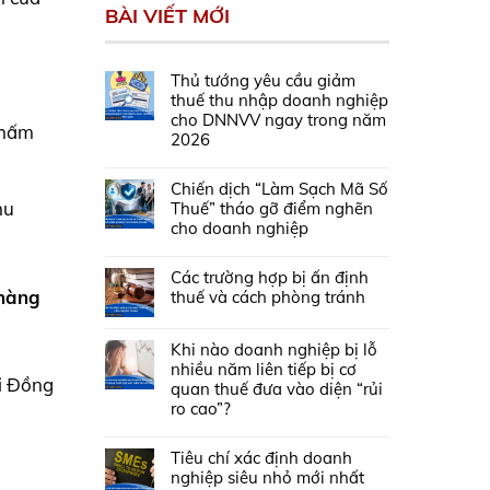
BÀI VIẾT MỚI
Thủ tướng yêu cầu giảm
.
thuế thu nhập doanh nghiệp
cho DNNVV ngay trong năm
chấm
2026
Chiến dịch “Làm Sạch Mã Số
hu
Thuế” tháo gỡ điểm nghẽn
cho doanh nghiệp
Các trường hợp bị ấn định
 hàng
thuế và cách phòng tránh
Khi nào doanh nghiệp bị lỗ
nhiều năm liên tiếp bị cơ
i Đồng
quan thuế đưa vào diện “rủi
ro cao”?
Tiêu chí xác định doanh
nghiệp siêu nhỏ mới nhất