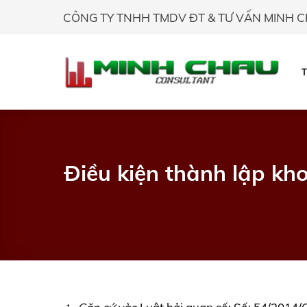
Skip
CÔNG TY TNHH TMDV ĐT & TƯ VẤN MINH 
to
content
Điều kiện thành lập kh