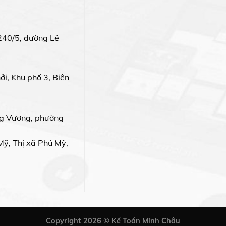
240/5, đường Lê
i, Khu phố 3, Biên
g Vương, phường
Mỹ, Thị xã Phú Mỹ,
Copyright 2026 © Kế Toán Minh Châu