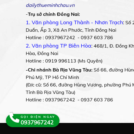
dailythueminhchau.vn
-
Trụ sở chính Đồng Nai:
1. Văn phòng Long Thành - Nhơn Trạch
:
Số 
Duẩn, Ấp 3, Xã An Phước, Tỉnh Đồng Nai
Hotline : 0937967242 - 0937 603 786
2. Văn phòng TP Biên Hòa
:
468/1, Đ. Đồng Khở
Hòa, Đồng Nai
Hotline : 0919 996113 (Ms Quyên)
-Chi nhánh Bà Rịa Vũng Tàu:
Số 66, đường Hùn
Phú Mỹ, TP Hồ Chí Minh
(Đ/c cũ: Số 66, đường Hùng Vương, phường Phú 
Tỉnh Bà Rịa Vũng Tàu)
Hotline : 0937967242 - 0937 603 786
GỌI ĐIỆN NGAY
0937967242