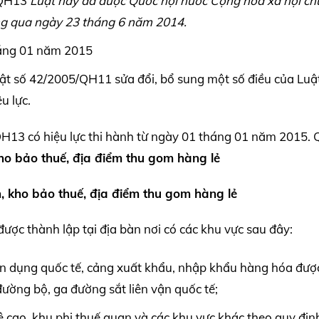
/QH13
Luật này đã được Quốc hội nước Cộng hòa xã hội ch
ông qua ngày 23 tháng 6 năm 2014.
tháng 01 năm 2015
t số 42/2005/QH11 sửa đổi, bổ sung một số điều của Luật
u lực.
QH13 có hiệu lực thi hành từ ngày 01 tháng 01 năm 2015. 
ho bảo thuế, địa điểm thu gom hàng lẻ
n, kho bảo thuế, địa điểm thu gom hàng lẻ
ược thành lập tại địa bàn nơi có các khu vực sau đây:
n dụng quốc tế, cảng xuất khẩu, nhập khẩu hàng hóa đượ
đường bộ, ga đường sắt liên vận quốc tế;
 cao, khu phi thuế quan và các khu vực khác theo quy địn