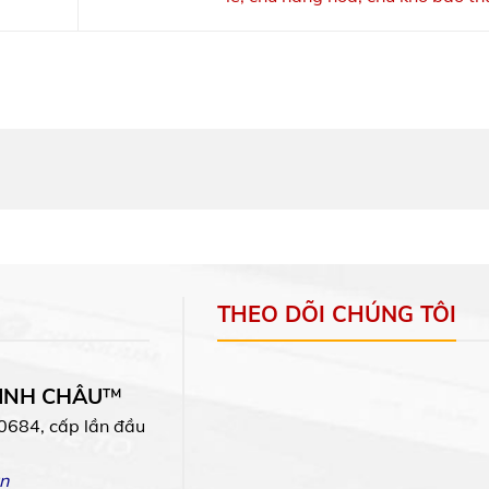
THEO DÕI CHÚNG TÔI
MINH CHÂU
™
0684, cấp lần đầu
n