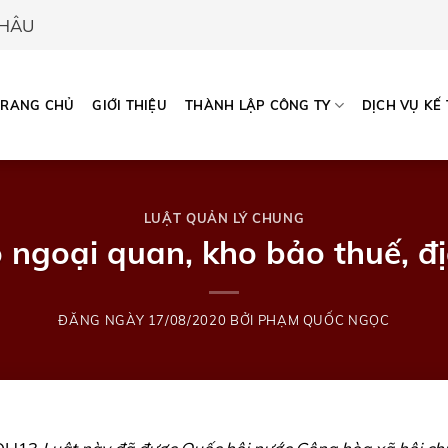
CHÂU
TRANG CHỦ
GIỚI THIỆU
THÀNH LẬP CÔNG TY
DỊCH VỤ KẾ
LUẬT QUẢN LÝ CHUNG
o ngoại quan, kho bảo thuế, đ
ĐĂNG NGÀY
17/08/2020
BỞI
PHẠM QUỐC NGỌC