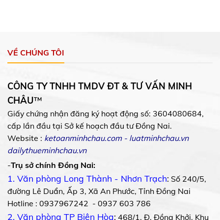
VỀ CHÚNG TÔI
CÔNG TY TNHH TMDV ĐT & TƯ VẤN MINH
CHÂU
™
Giấy chứng nhận đăng ký hoạt động số: 3604080684,
cấp lần đầu tại Sở kế hoạch đầu tư Đồng Nai.
Website :
ketoanminhchau.com
-
luatminhchau.vn
dailythueminhchau.vn
-
Trụ sở chính Đồng Nai:
1. Văn phòng Long Thành - Nhơn Trạch
:
Số 240/5,
đường Lê Duẩn, Ấp 3, Xã An Phước, Tỉnh Đồng Nai
Hotline : 0937967242 - 0937 603 786
2. Văn phòng TP Biên Hòa
:
468/1, Đ. Đồng Khởi, Khu