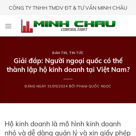
Skip
CÔNG TY TNHH TMDV ĐT & TƯ VẤN MINH CHÂU
to
content
BẢN TIN
,
TIN TỨC
Giải đáp: Người ngoại quốc có thể
thành lập hộ kinh doanh tại Việt Nam?
ĐĂNG NGÀY
31/05/2024
BỞI
PHẠM QUỐC NGỌC
Hộ kinh doanh là mô hình kinh doanh
nhỏ và dễ dàng quản lý và xin giấy phép