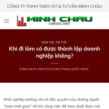
Skip
CÔNG TY TNHH TMDV ĐT & TƯ VẤN MINH CHÂU
to
content
BẢN TIN
,
TIN TỨC
Khi đi làm có được thành lập doanh
nghiệp không?
ĐĂNG NGÀY
09/07/2025
BỞI
PHẠM QUỐC NGỌC
Khởi nghiệp không còn là đặc quyền của những người
“toàn thời gian” rời bỏ công việc để theo đuổi đam mê.