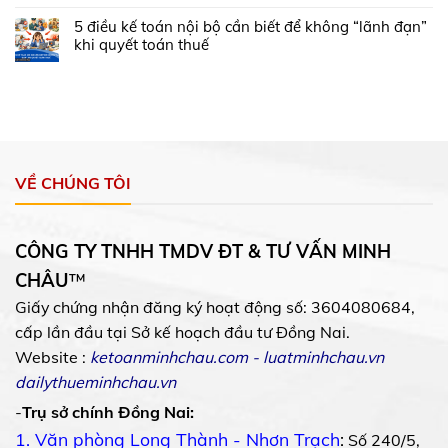
5 điều kế toán nội bộ cần biết để không “lãnh đạn”
khi quyết toán thuế
VỀ CHÚNG TÔI
CÔNG TY TNHH TMDV ĐT & TƯ VẤN MINH
CHÂU
™
Giấy chứng nhận đăng ký hoạt động số: 3604080684,
cấp lần đầu tại Sở kế hoạch đầu tư Đồng Nai.
Website :
ketoanminhchau.com
-
luatminhchau.vn
dailythueminhchau.vn
-
Trụ sở chính Đồng Nai:
1. Văn phòng Long Thành - Nhơn Trạch
:
Số 240/5,