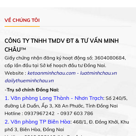
VỀ CHÚNG TÔI
CÔNG TY TNHH TMDV ĐT & TƯ VẤN MINH
CHÂU
™
Giấy chứng nhận đăng ký hoạt động số: 3604080684,
cấp lần đầu tại Sở kế hoạch đầu tư Đồng Nai.
Website :
ketoanminhchau.com
-
luatminhchau.vn
dailythueminhchau.vn
-
Trụ sở chính Đồng Nai:
1. Văn phòng Long Thành - Nhơn Trạch
:
Số 240/5,
đường Lê Duẩn, Ấp 3, Xã An Phước, Tỉnh Đồng Nai
Hotline : 0937967242 - 0937 603 786
2. Văn phòng TP Biên Hòa
:
468/1, Đ. Đồng Khởi, Khu
phố 3, Biên Hòa, Đồng Nai