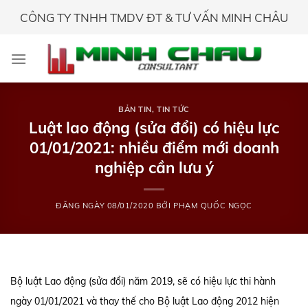
Skip
CÔNG TY TNHH TMDV ĐT & TƯ VẤN MINH CHÂU
to
content
BẢN TIN
,
TIN TỨC
Luật lao động (sửa đổi) có hiệu lực
01/01/2021: nhiều điểm mới doanh
nghiệp cần lưu ý
ĐĂNG NGÀY
08/01/2020
BỞI
PHẠM QUỐC NGỌC
Bộ luật Lao động (sửa đổi) năm 2019, sẽ có hiệu lực thi hành
ngày 01/01/2021 và thay thế cho Bộ luật Lao động 2012 hiện