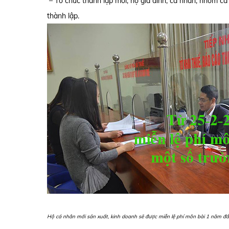
– Tổ chức thành lập mới, hộ gia đình, cá nhân, nhóm cá
thành lập.
Hộ cá nhân mới sản xuất, kinh doanh sẽ được miễn lệ phí môn bài 1 năm đầ