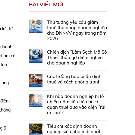
BÀI VIẾT MỚI
Thủ tướng yêu cầu giảm
thuế thu nhập doanh nghiệp
 lực từ
cho DNNVV ngay trong năm
2026
h doanh
Chiến dịch “Làm Sạch Mã Số
 nhóm cá
Thuế” tháo gỡ điểm nghẽn
cho doanh nghiệp
 lập
Các trường hợp bị ấn định
thuế và cách phòng tránh
chứng
Khi nào doanh nghiệp bị lỗ
 điểm
nhiều năm liên tiếp bị cơ
quan thuế đưa vào diện “rủi
 tháng
ro cao”?
Tiêu chí xác định doanh
ng 6
nghiệp siêu nhỏ mới nhất