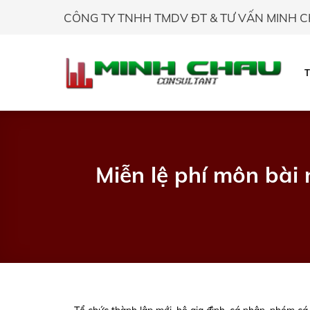
Skip
CÔNG TY TNHH TMDV ĐT & TƯ VẤN MINH 
to
content
Miễn lệ phí môn bài