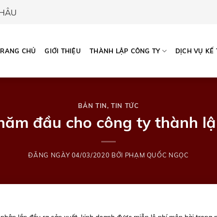
CHÂU
TRANG CHỦ
GIỚI THIỆU
THÀNH LẬP CÔNG TY
DỊCH VỤ KẾ
BẢN TIN
,
TIN TỨC
 năm đầu cho công ty thành lậ
ĐĂNG NGÀY
04/03/2020
BỞI
PHẠM QUỐC NGỌC