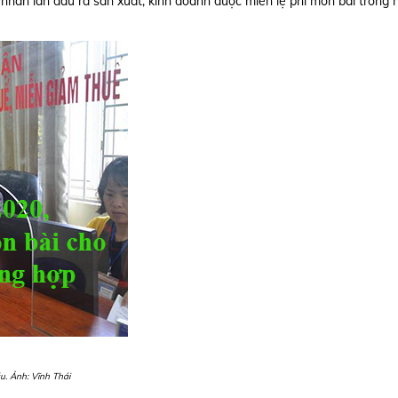
 nhân lần đầu ra sản xuất, kinh doanh được miễn lệ phí môn bài trong
u. Ảnh: Vĩnh Thái