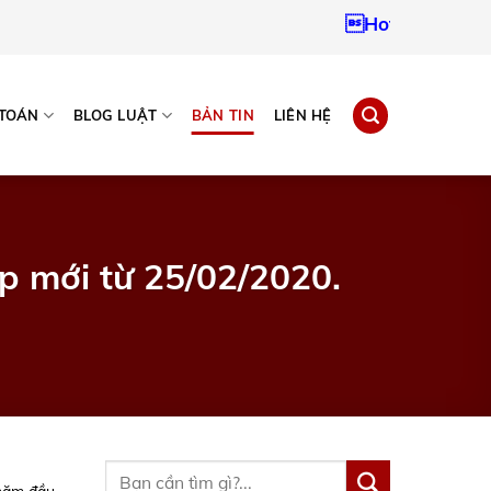
Hotline:
093796724
 TOÁN
BLOG LUẬT
BẢN TIN
LIÊN HỆ
p mới từ 25/02/2020.