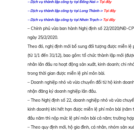
– Dịch vụ thành lập công ty tại Đồng Nai->
Tại đây
– Dịch vụ thành lập công ty tại Long Thành->
Tại đây
– Dịch vụ thành lập công ty tại Nhơn Trạch->
Tại đây
– Chính phủ vừa ban hành Nghị định số 22/2020/NĐ-CP s
ngày 25/2/2020.
Theo đó, nghị định mới bổ sung đối tượng được miễn lệ
(từ 1/1 đến 31/12), bao gồm: tổ chức thành lập mới (đư
nhân lần đầu ra hoạt động sản xuất, kinh doanh; chi nhá
trong thời gian được miễn lệ phí môn bài.
– Doanh nghiệp nhỏ và vừa chuyển đổi từ hộ kinh doanh
nhận đăng ký doanh nghiệp lần đầu.
– Theo Nghị định số 22, doanh nghiệp nhỏ và vừa chuyển
kinh doanh) khi hết hạn được miễn lệ phí môn bài (năm 
đầu năm thì nộp mức lệ phí môn bài cả năm; trường hợp
– Theo quy định mới, hộ gia đình, cá nhân, nhóm sản xuấ