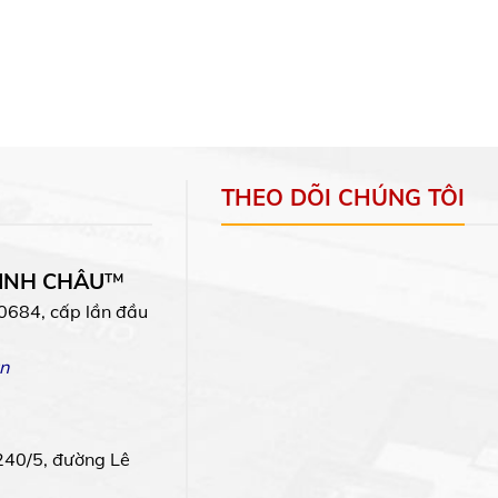
THEO DÕI CHÚNG TÔI
MINH CHÂU
™
0684, cấp lần đầu
n
240/5, đường Lê