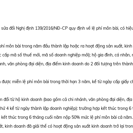
ửa đổi Nghị định 139/2016/NĐ-CP quy định về lệ phí môn bài, có hiệu
 phí môn bài trong năm đầu thành lập hoặc ra hoạt động sản xuất, kin
ợc cấp mã số thuế mới, mã số doanh nghiệp mới); hộ gia đình, cá nhân,
nh, văn phòng đại diện, địa điểm kinh doanh do 2 đối tượng trên thành
 được miễn lệ phí môn bài trong thời hạn 3 năm, kể từ ngày cấp giấy 
 đổi từ hộ kinh doanh (bao gồm cả chi nhánh, văn phòng đại diện, địa
thứ 4 kể từ ngày thành lập doanh nghiệp): trường hợp kết thúc trong 6
 kết thúc trong 6 tháng cuối năm nộp 50% mức lệ phí môn bài cả năm.
t, kinh doanh đã giải thể có hoạt động sản xuất kinh doanh trở lại tro