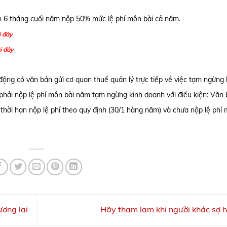
n 6 tháng cuối năm nộp 50% mức lệ phí môn bài cả năm.
i đây
i đây
 động có văn bản gửi cơ quan thuế quản lý trực tiếp về việc tạm ngừng
phải nộp lệ phí môn bài năm tạm ngừng kinh doanh với điều kiện: Văn 
thời hạn nộp lệ phí theo quy định (30/1 hàng năm) và chưa nộp lệ phí 
ơng lai
Hãy tham lam khi người khác sợ 