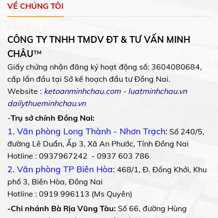
VỀ CHÚNG TÔI
CÔNG TY TNHH TMDV ĐT & TƯ VẤN MINH
CHÂU
™
Giấy chứng nhận đăng ký hoạt động số: 3604080684,
cấp lần đầu tại Sở kế hoạch đầu tư Đồng Nai.
Website :
ketoanminhchau.com
-
luatminhchau.vn
dailythueminhchau.vn
-
Trụ sở chính Đồng Nai:
1. Văn phòng Long Thành - Nhơn Trạch
:
Số 240/5,
đường Lê Duẩn, Ấp 3, Xã An Phước, Tỉnh Đồng Nai
Hotline : 0937967242 - 0937 603 786
2. Văn phòng TP Biên Hòa
:
468/1, Đ. Đồng Khởi, Khu
phố 3, Biên Hòa, Đồng Nai
Hotline : 0919 996113 (Ms Quyên)
-Chi nhánh Bà Rịa Vũng Tàu:
Số 66, đường Hùng