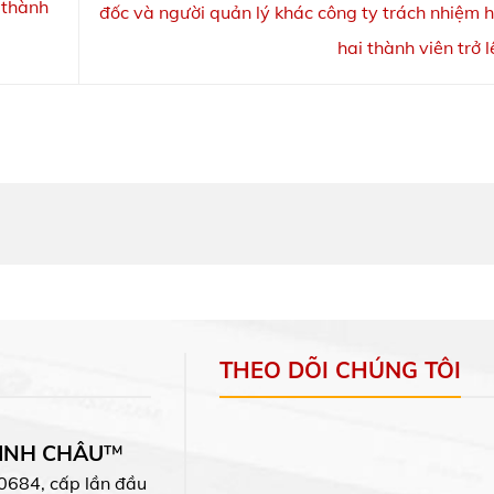
 thành
đốc và người quản lý khác công ty trách nhiệm 
hai thành viên trở 
THEO DÕI CHÚNG TÔI
MINH CHÂU
™
0684, cấp lần đầu