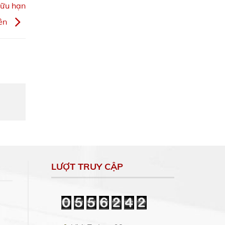
hữu hạn
lên
LƯỢT TRUY CẬP