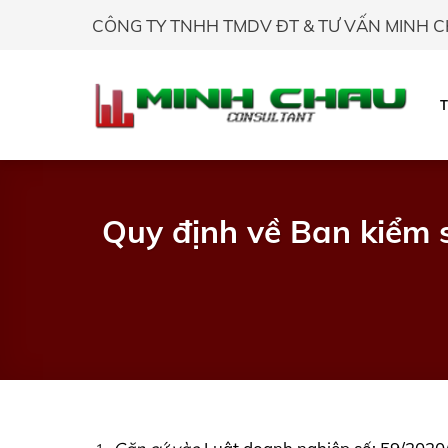
Skip
CÔNG TY TNHH TMDV ĐT & TƯ VẤN MINH 
to
content
Quy định về Ban kiểm s