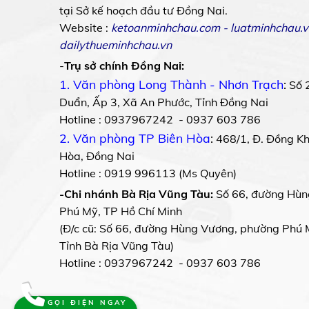
tại Sở kế hoạch đầu tư Đồng Nai.
Website :
ketoanminhchau.com
-
luatminhchau.v
dailythueminhchau.vn
-
Trụ sở chính Đồng Nai:
1. Văn phòng Long Thành - Nhơn Trạch
:
Số 
Duẩn, Ấp 3, Xã An Phước, Tỉnh Đồng Nai
Hotline : 0937967242 - 0937 603 786
2. Văn phòng TP Biên Hòa
:
468/1, Đ. Đồng Khở
Hòa, Đồng Nai
Hotline : 0919 996113 (Ms Quyên)
-Chi nhánh Bà Rịa Vũng Tàu:
Số 66, đường Hùn
Phú Mỹ, TP Hồ Chí Minh
(Đ/c cũ: Số 66, đường Hùng Vương, phường Phú 
Tỉnh Bà Rịa Vũng Tàu)
Hotline : 0937967242 - 0937 603 786
GỌI ĐIỆN NGAY