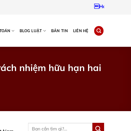
Hotline:
09379672
 TOÁN
BLOG LUẬT
BẢN TIN
LIÊN HỆ
trách nhiệm hữu hạn hai