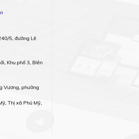
n
240/5, đường Lê
i, Khu phố 3, Biên
g Vương, phường
Mỹ, Thị xã Phú Mỹ,