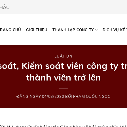
CHÂU
TRANG CHỦ
GIỚI THIỆU
THÀNH LẬP CÔNG TY
DỊCH VỤ KẾ
LUẬT DN
oát, Kiểm soát viên công ty 
thành viên trở lên
ĐĂNG NGÀY
04/08/2020
BỞI
PHẠM QUỐC NGỌC