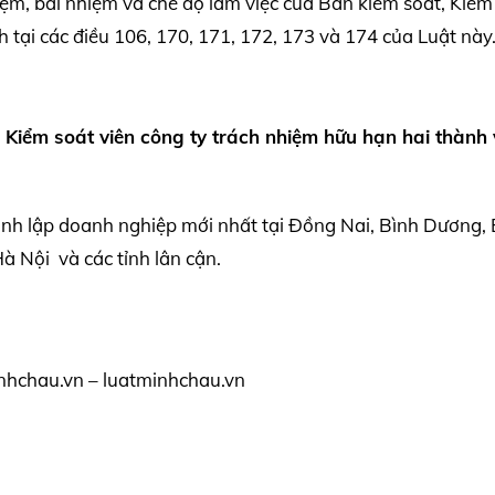
iệm, bãi nhiệm và chế độ làm việc của Ban kiểm soát, Kiểm
 tại các điều 106, 170, 171, 172, 173 và 174 của Luật này
 Kiểm soát viên công ty trách nhiệm hữu hạn hai thành 
ành lập doanh nghiệp mới nhất tại Đồng Nai, Bình Dương, 
 Nội và các tỉnh lân cận.
nhchau.vn – luatminhchau.vn