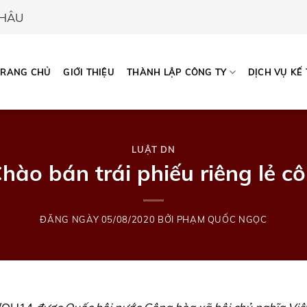
CHÂU
TRANG CHỦ
GIỚI THIỆU
THÀNH LẬP CÔNG TY
DỊCH VỤ KẾ
LUẬT DN
hào bán trái phiếu riêng lẻ c
ĐĂNG NGÀY
05/08/2020
BỞI
PHẠM QUỐC NGỌC