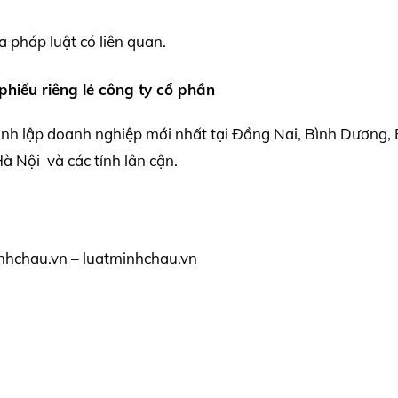
a pháp luật có liên quan.
phiếu riêng lẻ công ty cổ phần
ành lập doanh nghiệp mới nhất tại Đồng Nai, Bình Dương, 
 Nội và các tỉnh lân cận.
nhchau.vn – luatminhchau.vn