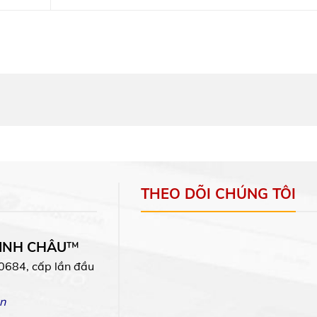
THEO DÕI CHÚNG TÔI
MINH CHÂU
™
0684, cấp lần đầu
n