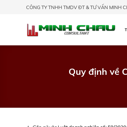
Skip
CÔNG TY TNHH TMDV ĐT & TƯ VẤN MINH 
to
content
Quy định về C