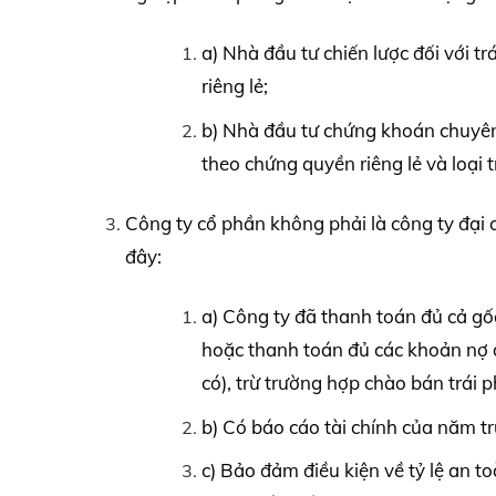
a) Nhà đầu tư chiến lược đối với t
riêng lẻ;
b) Nhà đầu tư chứng khoán chuyên n
theo chứng quyền riêng lẻ và loại t
Công ty cổ phần không phải là công ty đại c
đây:
a) Công ty đã thanh toán đủ cả gố
hoặc thanh toán đủ các khoản nợ đ
có), trừ trường hợp chào bán trái p
b) Có báo cáo tài chính của năm t
c) Bảo đảm điều kiện về tỷ lệ an t