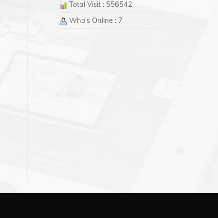
Total Visit : 556542
Who's Online : 7