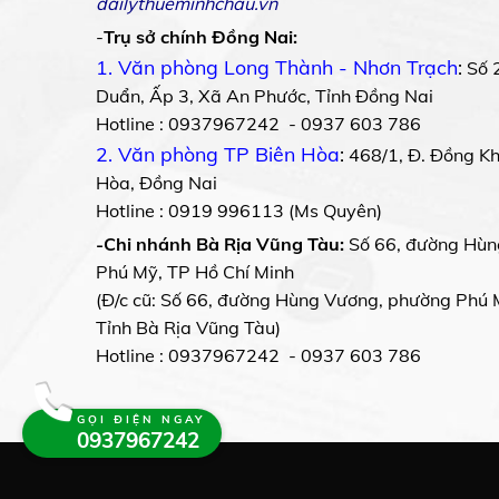
dailythueminhchau.vn
-
Trụ sở chính Đồng Nai:
1. Văn phòng Long Thành - Nhơn Trạch
:
Số 
Duẩn, Ấp 3, Xã An Phước, Tỉnh Đồng Nai
Hotline : 0937967242 - 0937 603 786
2. Văn phòng TP Biên Hòa
:
468/1, Đ. Đồng Khở
Hòa, Đồng Nai
Hotline : 0919 996113 (Ms Quyên)
-Chi nhánh Bà Rịa Vũng Tàu:
Số 66, đường Hùn
Phú Mỹ, TP Hồ Chí Minh
(Đ/c cũ: Số 66, đường Hùng Vương, phường Phú 
Tỉnh Bà Rịa Vũng Tàu)
Hotline : 0937967242 - 0937 603 786
GỌI ĐIỆN NGAY
0937967242