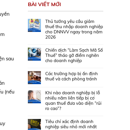
BÀI VIẾT MỚI
quyền
Thủ tướng yêu cầu giảm
thuế thu nhập doanh nghiệp
cho DNNVV ngay trong năm
kèm
2026
Chiến dịch “Làm Sạch Mã Số
Thuế” tháo gỡ điểm nghẽn
iện sau
cho doanh nghiệp
Các trường hợp bị ấn định
thuế và cách phòng tránh
oán
ếu (nếu
Khi nào doanh nghiệp bị lỗ
nhiều năm liên tiếp bị cơ
quan thuế đưa vào diện “rủi
ro cao”?
Tiêu chí xác định doanh
quy
nghiệp siêu nhỏ mới nhất