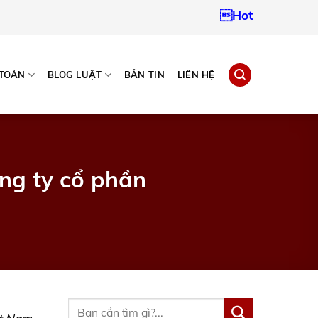
Hotline:
0937967242
 TOÁN
BLOG LUẬT
BẢN TIN
LIÊN HỆ
ông ty cổ phần