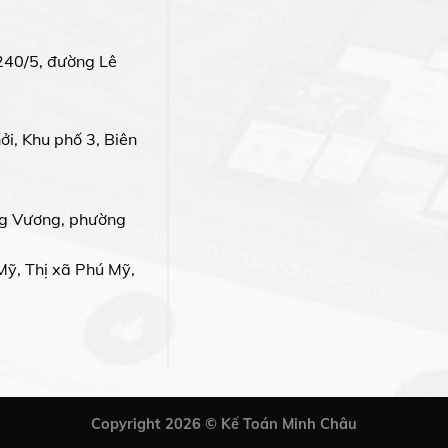
240/5, đường Lê
i, Khu phố 3, Biên
g Vương, phường
Mỹ, Thị xã Phú Mỹ,
Copyright 2026 © Kế Toán Minh Châu