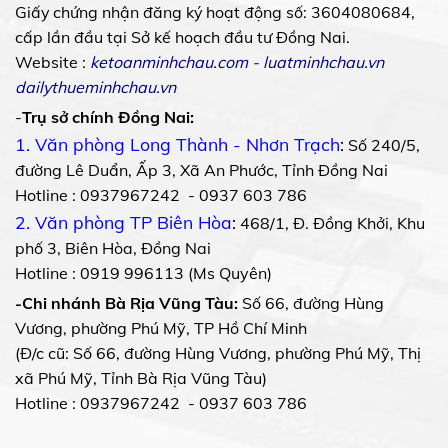
Giấy chứng nhận đăng ký hoạt động số: 3604080684,
cấp lần đầu tại Sở kế hoạch đầu tư Đồng Nai.
Website :
ketoanminhchau.com
-
luatminhchau.vn
dailythueminhchau.vn
-
Trụ sở chính Đồng Nai:
1. Văn phòng Long Thành - Nhơn Trạch
:
Số 240/5,
đường Lê Duẩn, Ấp 3, Xã An Phước, Tỉnh Đồng Nai
Hotline : 0937967242 - 0937 603 786
2. Văn phòng TP Biên Hòa
:
468/1, Đ. Đồng Khởi, Khu
phố 3, Biên Hòa, Đồng Nai
Hotline : 0919 996113 (Ms Quyên)
-Chi nhánh Bà Rịa Vũng Tàu:
Số 66, đường Hùng
Vương, phường Phú Mỹ, TP Hồ Chí Minh
(Đ/c cũ: Số 66, đường Hùng Vương, phường Phú Mỹ, Thị
xã Phú Mỹ, Tỉnh Bà Rịa Vũng Tàu)
Hotline : 0937967242 - 0937 603 786