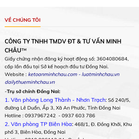
VỀ CHÚNG TÔI
CÔNG TY TNHH TMDV ĐT & TƯ VẤN MINH
CHÂU
™
Giấy chứng nhận đăng ký hoạt động số: 3604080684,
cấp lần đầu tại Sở kế hoạch đầu tư Đồng Nai.
Website :
ketoanminhchau.com
-
luatminhchau.vn
dailythueminhchau.vn
-
Trụ sở chính Đồng Nai:
1. Văn phòng Long Thành - Nhơn Trạch
:
Số 240/5,
đường Lê Duẩn, Ấp 3, Xã An Phước, Tỉnh Đồng Nai
Hotline : 0937967242 - 0937 603 786
2. Văn phòng TP Biên Hòa
:
468/1, Đ. Đồng Khởi, Khu
phố 3, Biên Hòa, Đồng Nai